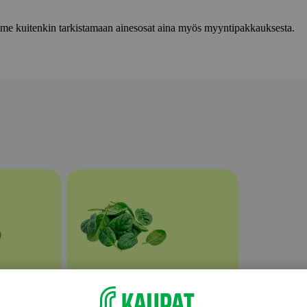
lemme kuitenkin tarkistamaan ainesosat aina myös myyntipakkauksesta.
tkaisut
Leikatut ja pilkotut salaatit