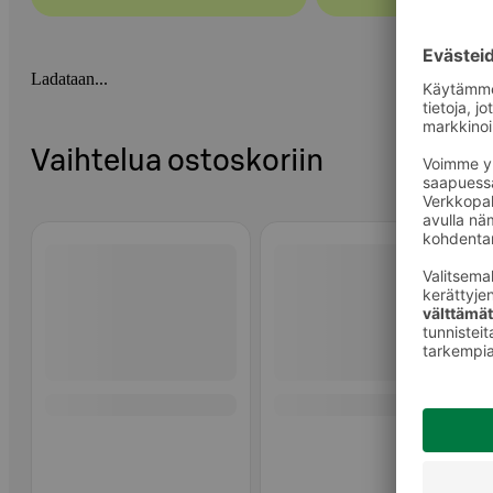
Ladataan...
Vaihtelua ostoskoriin
Ohita listaus