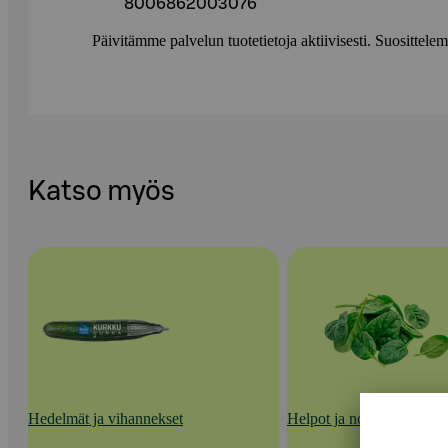
8006862003076
Päivitämme palvelun tuotetietoja aktiivisesti. Suositte
Katso myös
Hedelmät ja vihannekset
Helpot ja nopeat kasvisra