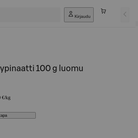
Kirjaudu
ypinaatti 100 g luomu
0 €/kg
stapa