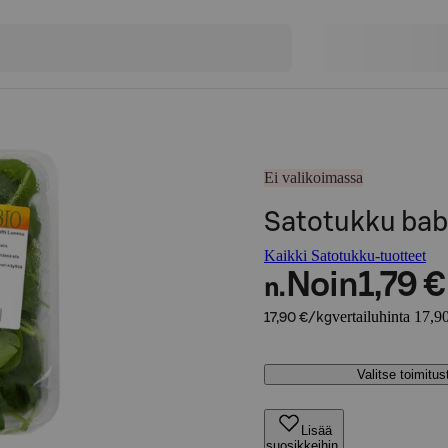
Ei valikoimassa
Satotukku bab
Kaikki Satotukku-tuotteet
Noin
1,79 €
n.
vertailuhinta 17,9
17,90 €/kg
Valitse toimitu
Lisää
suosikkeihin,