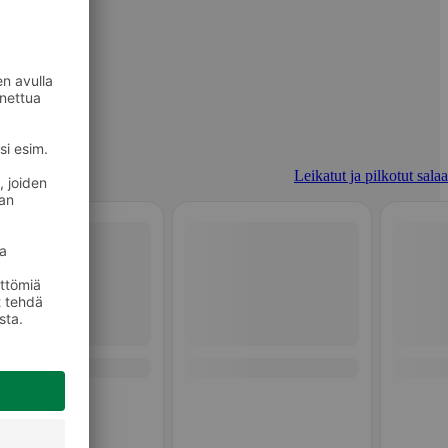
Leikatut ja pilkotut salaa