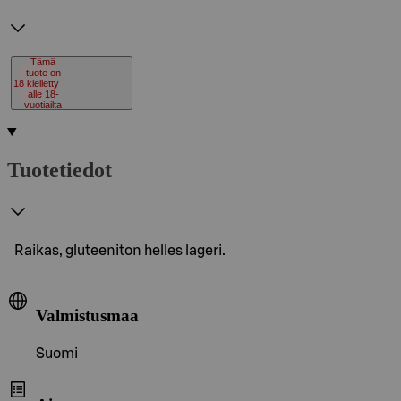
Tämä
tuote on
18
kielletty
alle 18-
vuotiailta
Tuotetiedot
Raikas, gluteeniton helles lageri.
Valmistusmaa
Suomi