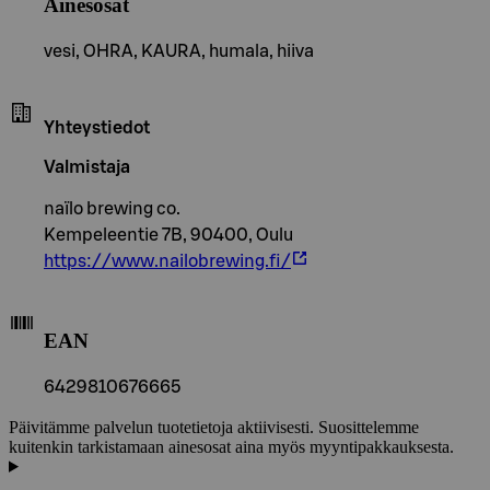
Ainesosat
vesi, OHRA, KAURA, humala, hiiva
Yhteystiedot
Valmistaja
naïlo brewing co.
Kempeleentie 7B, 90400, Oulu
https://www.nailobrewing.fi/
EAN
6429810676665
Päivitämme palvelun tuotetietoja aktiivisesti. Suosittelemme
kuitenkin tarkistamaan ainesosat aina myös myyntipakkauksesta.