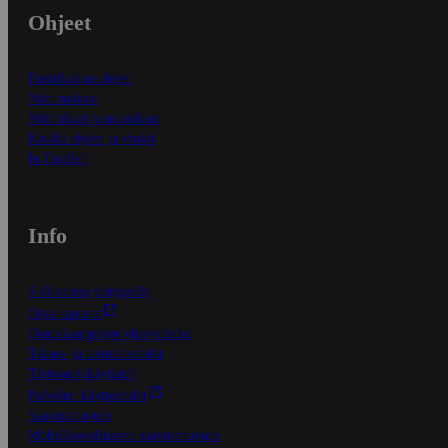
Ohjeet
Ensitilaajan ohjeet
Näin maksat
Näin tilaat ja muokkaat
Kaikki ohjeet ja vinkit
In English
Info
S-Business yrityksille
Oiva-raportit
Osuuskauppojen yhteystiedot
Tilaus- ja toimitusehdot
Tietosuojakäytäntö
Palvelun käyttöehdot
Saavutettavuus
Mobiilisovelluksen saavutettavuus