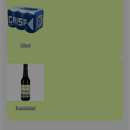
Oluet
Kausioluet