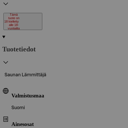
Tämä
tuote on
18
kielletty
alle 18-
vuotiailta
Tuotetiedot
Saunan Lämmittäjä
Valmistusmaa
Suomi
Ainesosat