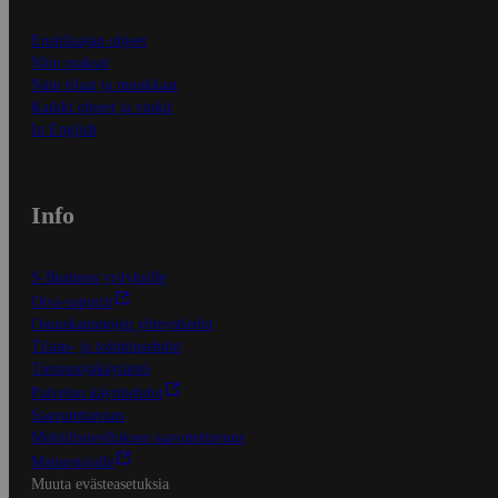
Ensitilaajan ohjeet
Näin maksat
Näin tilaat ja muokkaat
Kaikki ohjeet ja vinkit
In English
Info
S-Business yrityksille
Oiva-raportit
Osuuskauppojen yhteystiedot
Tilaus- ja toimitusehdot
Tietosuojakäytäntö
Palvelun käyttöehdot
Saavutettavuus
Mobiilisovelluksen saavutettavuus
Mainostajalle
Muuta evästeasetuksia