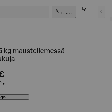
Kirjaudu
5 kg mausteliemessä
kkuja
 €
€/kg
stapa