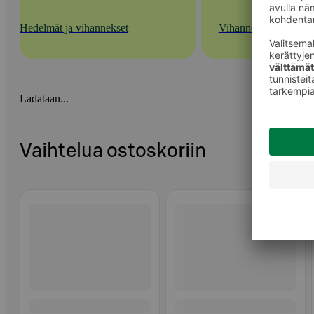
Hedelmät ja vihannekset
Vihannekset
Ladataan...
Vaihtelua ostoskoriin
Ohita listaus