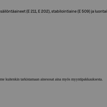
 säilöntäaineet (E 211, E 202), stabilointiaine (E 509) ja luonta
lemme kuitenkin tarkistamaan ainesosat aina myös myyntipakkauksesta.