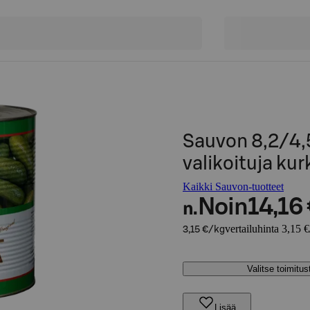
Sauvon 8,2/4,
valikoituja kur
Kaikki Sauvon-tuotteet
Noin
14,16
n.
vertailuhinta 3,15 
3,15 €/kg
Valitse toimitu
Lisää