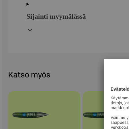
Sijainti myymälässä
Katso myös