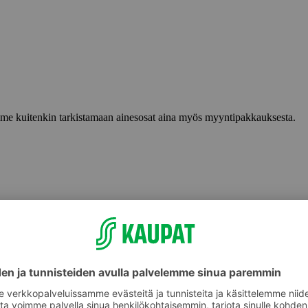
lemme kuitenkin tarkistamaan ainesosat aina myös myyntipakkauksesta.