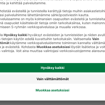
Leikkeleet, makkarat ja muut
lihavalmisteet