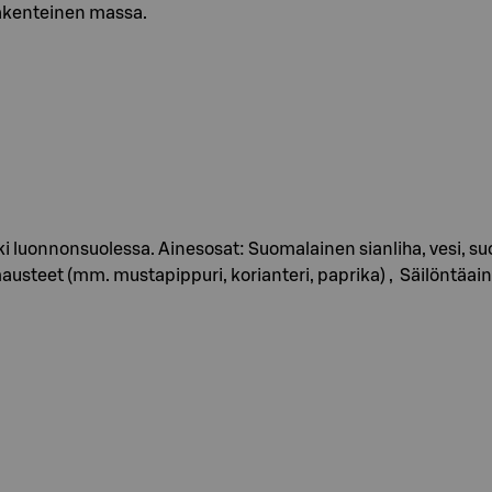
rakenteinen massa.
uonnonsuolessa. Ainesosat: Suomalainen sianliha, vesi, suola
usteet (mm. mustapippuri, korianteri, paprika) , Säilöntäain