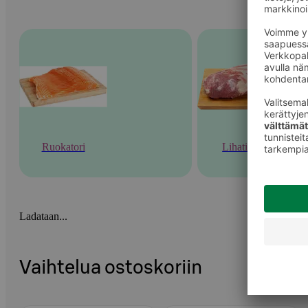
Ruokatori
Lihatiski
Ladataan...
Vaihtelua ostoskoriin
Ohita listaus