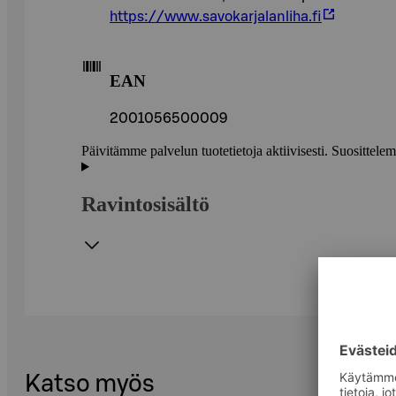
https://www.savokarjalanliha.fi
EAN
2001056500009
Päivitämme palvelun tuotetietoja aktiivisesti. Suositte
Ravintosisältö
Katso myös