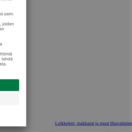
Leikkeleet, makkarat ja muut lihavalmiste