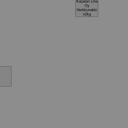
Karjalan Liha
Oy
Herkkunakki
n2kg