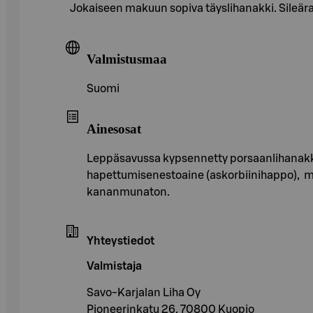
Jokaiseen makuun sopiva täyslihanakki. Sileä
Valmistusmaa
Suomi
Ainesosat
Leppäsavussa kypsennetty porsaanlihanakki l
hapettumisenestoaine (askorbiinihappo), ma
kananmunaton.
Yhteystiedot
Valmistaja
Savo-Karjalan Liha Oy
Pioneerinkatu 26, 70800 Kuopio