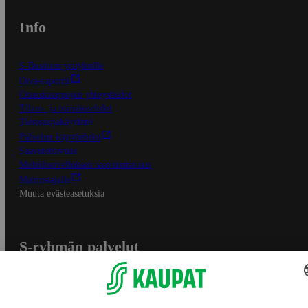
Info
S-Business yrityksille
Oiva-raportit
Osuuskauppojen yhteystiedot
Tilaus- ja toimitusehdot
Tietosuojakäytäntö
Palvelun käyttöehdot
Saavutettavuus
Mobiilisovelluksen saavutettavuus
Mainostajalle
Muuta evästeasetuksia
S-ryhmän palvelut
S-ryhmä
Asiakasomistajuus