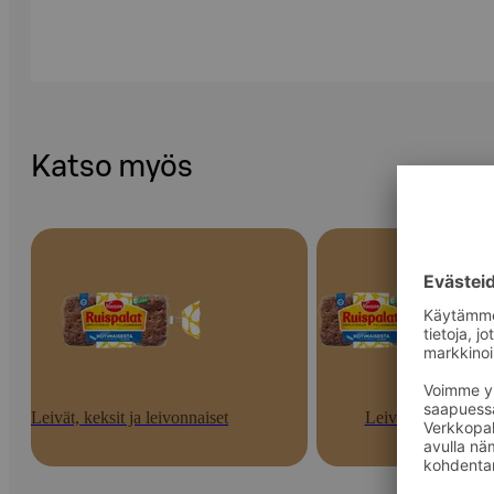
Katso myös
Leivät, keksit ja leivonnaiset
Leivät