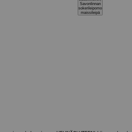
Savonlinnan
sokerileipomo
maissileipä