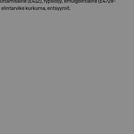
tamisaine (E412), rypsiöljy, emulgointiaine (E472e-
ä elintarvike kurkuma, entsyymit.