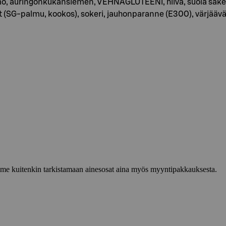
o, auringonkukansiemen, VEHNÄGLUTEENI, hiiva, suola sakeut
vat (SG-palmu, kookos), sokeri, jauhonparanne (E300), värjääv
lemme kuitenkin tarkistamaan ainesosat aina myös myyntipakkauksesta.