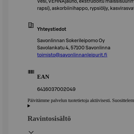
Vesi, VEHNÄjauho, ekstrudoitu maissisuurim
rapsi), askorbiinihappo, rypsiöljy, kasviras
Yhteystiedot
Savonlinnan Sokerileipomo Oy
Savolankatu 4, 57100 Savonlinna
toimisto@savonlinnanleipurit.fi
EAN
6416037002049
Päivitämme palvelun tuotetietoja aktiivisesti. Suositte
Ravintosisältö