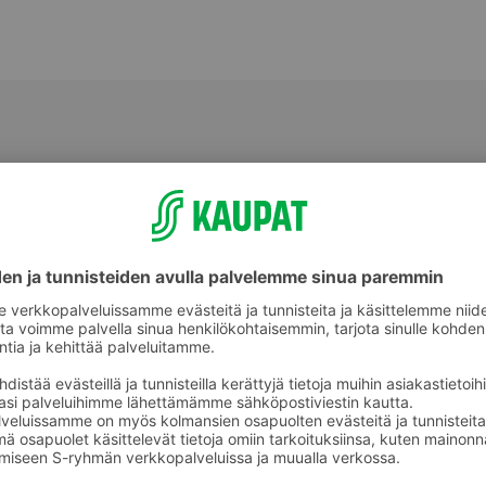
Erikoisleivät