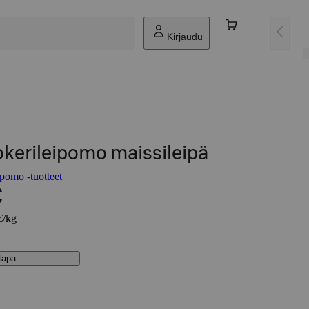
Kirjaudu
kerileipomo maissileipä
pomo -tuotteet
€
€/kg
stapa