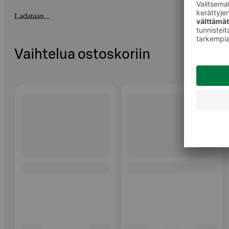
Ladataan...
Vaihtelua ostoskoriin
Ohita listaus