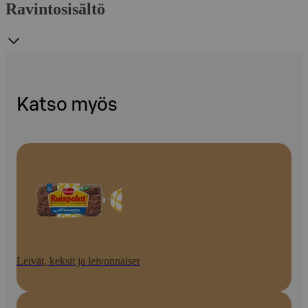
Ravintosisältö
Katso myös
Leivät, keksit ja leivonnaiset