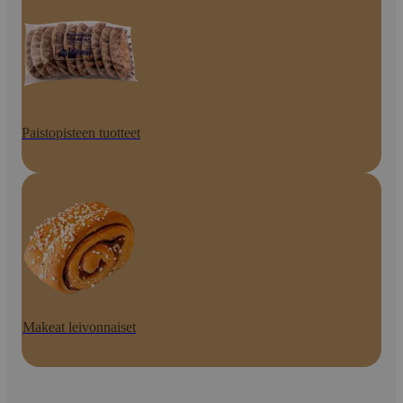
Paistopisteen tuotteet
Makeat leivonnaiset