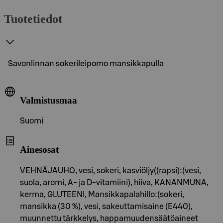
Tuotetiedot
Savonlinnan sokerileipomo mansikkapulla
Valmistusmaa
Suomi
Ainesosat
VEHNÄJAUHO, vesi, sokeri, kasviöljy((rapsi):(vesi,
suola, aromi, A- ja D-vitamiini), hiiva, KANANMUNA,
kerma, GLUTEENI, Mansikkapalahillo:(sokeri,
mansikka (30 %), vesi, sakeuttamisaine (E440),
muunnettu tärkkelys, happamuudensäätöaineet