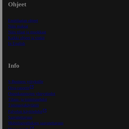
Ohjeet
Ensitilaajan ohjeet
Näin maksat
Näin tilaat ja muokkaat
Kaikki ohjeet ja vinkit
In English
Info
S-Business yrityksille
Oiva-raportit
Osuuskauppojen yhteystiedot
Tilaus- ja toimitusehdot
Tietosuojakäytäntö
Palvelun käyttöehdot
Saavutettavuus
Mobiilisovelluksen saavutettavuus