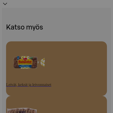
Katso myös
Leivät, keksit ja leivonnaiset