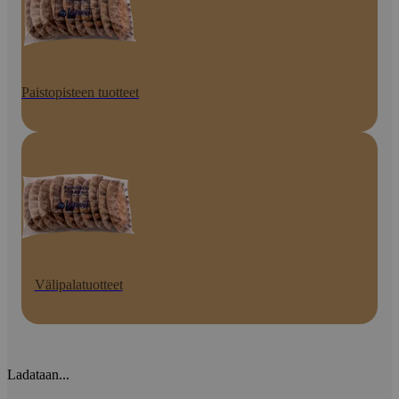
Paistopisteen tuotteet
Välipalatuotteet
Ladataan...