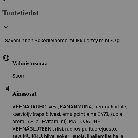
Tuotetiedot
Savonlinnan Sokerileipomo muikkulörtsy mini 70 g
Valmistusmaa
Suomi
Ainesosat
VEHNÄJAUHO, vesi, KANANMUNA, perunahiutale,
kasviöljy (rapsi): (vesi, emulgointiaine E471, suola,
aromi, A- ja D-vitamiini), MAITOJAUHE,
VEHNÄGLUTEENI, riisi, ruohosipulituorejuusto,
savuMUIKKU, hiiva, sokeri, suola, lihaliemijauhe ja