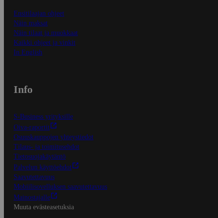
Ensitilaajan ohjeet
Näin maksat
Näin tilaat ja muokkaat
Kaikki ohjeet ja vinkit
In English
Info
S-Business yrityksille
Oiva-raportit
Osuuskauppojen yhteystiedot
Tilaus- ja toimitusehdot
Tietosuojakäytäntö
Palvelun käyttöehdot
Saavutettavuus
Mobiilisovelluksen saavutettavuus
Mainostajalle
Muuta evästeasetuksia