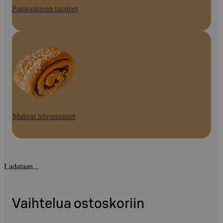
Paistopisteen tuotteet
Makeat leivonnaiset
Ladataan...
Vaihtelua ostoskoriin