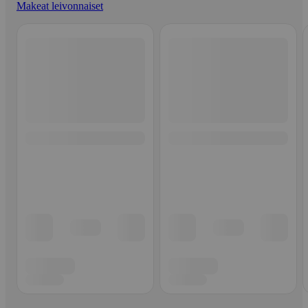
Makeat leivonnaiset
Ohita listaus