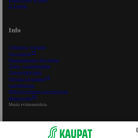
Kaikki ohjeet ja vinkit
In English
Info
S-Business yrityksille
Oiva-raportit
Osuuskauppojen yhteystiedot
Tilaus- ja toimitusehdot
Tietosuojakäytäntö
Palvelun käyttöehdot
Saavutettavuus
Mobiilisovelluksen saavutettavuus
Mainostajalle
Muuta evästeasetuksia
S-ryhmän palvelut