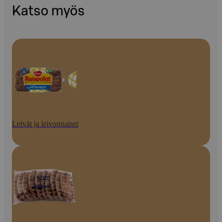
Katso myös
Leivät ja leivonnaiset