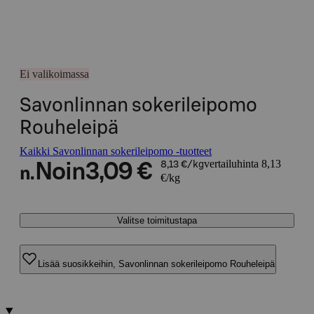
Ei valikoimassa
Savonlinnan sokerileipomo
Rouheleipä
Kaikki Savonlinnan sokerileipomo -tuotteet
vertailuhinta 8,13
Noin
3,09 €
8,13 €/kg
n.
€/kg
Valitse toimitustapa
Lisää suosikkeihin, Savonlinnan sokerileipomo Rouheleipä