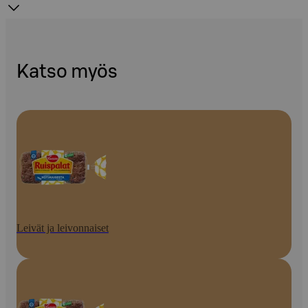
Katso myös
Leivät ja leivonnaiset