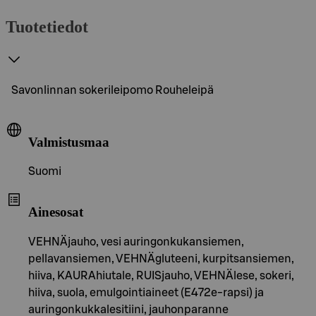
Tuotetiedot
Savonlinnan sokerileipomo Rouheleipä
Valmistusmaa
Suomi
Ainesosat
VEHNÄjauho, vesi auringonkukansiemen,
pellavansiemen, VEHNÄgluteeni, kurpitsansiemen,
hiiva, KAURAhiutale, RUISjauho, VEHNÄlese, sokeri,
hiiva, suola, emulgointiaineet (E472e-rapsi) ja
auringonkukkalesitiini, jauhonparanne