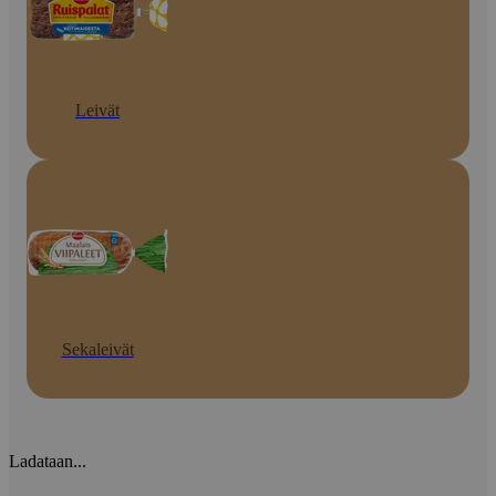
Leivät
Sekaleivät
Ladataan...