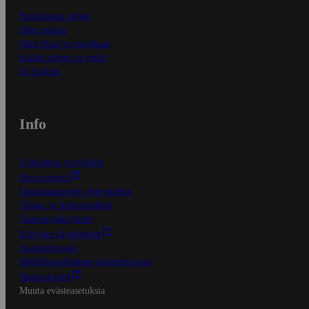
Ensitilaajan ohjeet
Näin maksat
Näin tilaat ja muokkaat
Kaikki ohjeet ja vinkit
In English
Info
S-Business yrityksille
Oiva-raportit
Osuuskauppojen yhteystiedot
Tilaus- ja toimitusehdot
Tietosuojakäytäntö
Palvelun käyttöehdot
Saavutettavuus
Mobiilisovelluksen saavutettavuus
Mainostajalle
Muuta evästeasetuksia