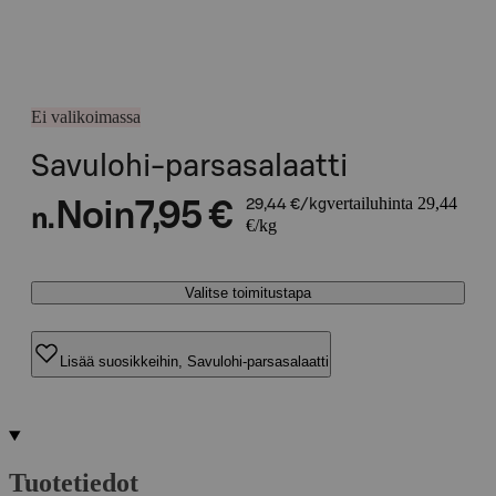
Ei valikoimassa
Savulohi-parsasalaatti
vertailuhinta 29,44
Noin
7,95 €
29,44 €/kg
n.
€/kg
Valitse toimitustapa
Lisää suosikkeihin, Savulohi-parsasalaatti
Tuotetiedot