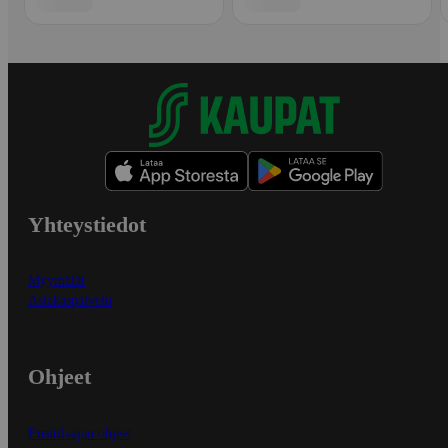
Yhteystiedot
Myymälät
Asiakaspalvelu
Ohjeet
Ensitilaajan ohjeet