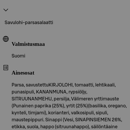
Savulohi-parsasalaatti
Valmistusmaa
Suomi
Ainesosat
Parsa, savustettuKIRJOLOHI, tomaatti, lehtikaali,
punasipuli, KANANMUNA, rypsiöljy,
SITRUUNANMEHU, persilja, Välimeren yrttimauste
(Punainen paprika (25%), yrtit (25%)(basilika, oregano,
kynteli, timjami), korianteri, valkosipuli, sipuli,
maustepippuri. Sinappi (Vesi, SINAPINSIEMEN 26%,
etikka, suola, happo (sitruunahappo), säilöntäaine