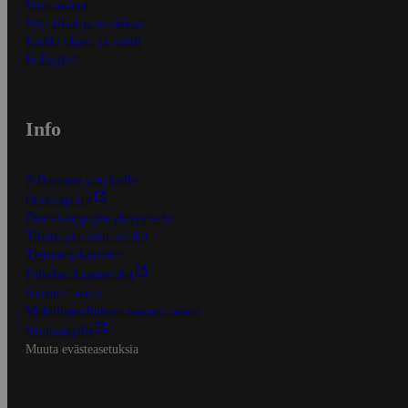
Näin maksat
Näin tilaat ja muokkaat
Kaikki ohjeet ja vinkit
In English
Info
S-Business yrityksille
Oiva-raportit
Osuuskauppojen yhteystiedot
Tilaus- ja toimitusehdot
Tietosuojakäytäntö
Palvelun käyttöehdot
Saavutettavuus
Mobiilisovelluksen saavutettavuus
Mainostajalle
Muuta evästeasetuksia