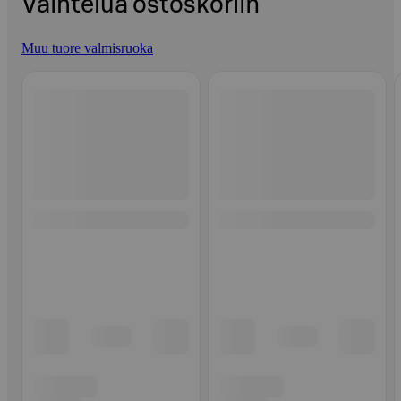
Vaihtelua ostoskoriin
Muu tuore valmisruoka
Ohita listaus