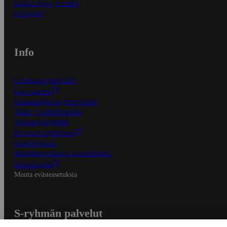
Kaikki ohjeet ja vinkit
In English
Info
S-Business yrityksille
Oiva-raportit
Osuuskauppojen yhteystiedot
Tilaus- ja toimitusehdot
Tietosuojakäytäntö
Palvelun käyttöehdot
Saavutettavuus
Mobiilisovelluksen saavutettavuus
Mainostajalle
Muuta evästeasetuksia
S-ryhmän palvelut