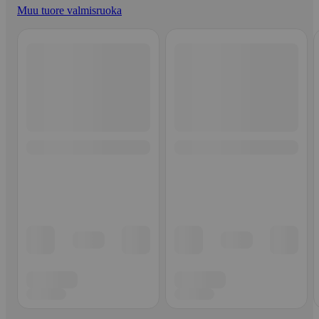
Muu tuore valmisruoka
Ohita listaus