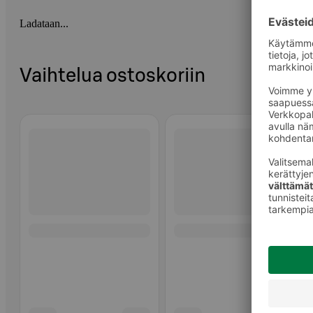
Ladataan...
Vaihtelua ostoskoriin
Ohita listaus