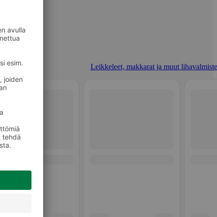
Leikkeleet, makkarat ja muut lihavalmiste