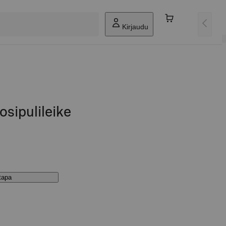
Kirjaudu
osipulileike
stapa