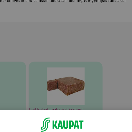
lemme kuitenkin tarkistamaan ainesosat aina myös myyntipakkauksesta.
Leikkeleet, makkarat ja muut
lihavalmisteet