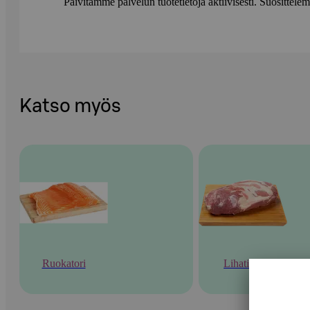
Päivitämme palvelun tuotetietoja aktiivisesti. Suositte
Katso myös
Ruokatori
Lihatiski