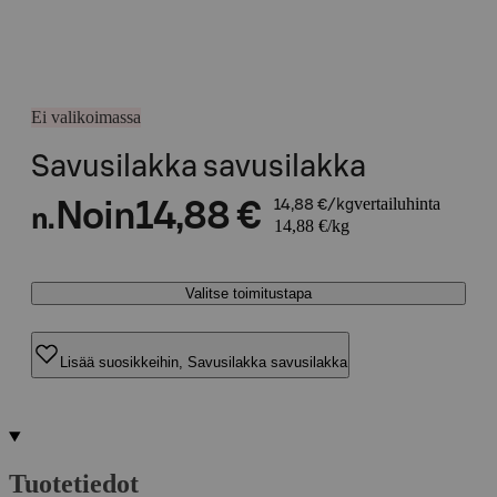
Ei valikoimassa
Savusilakka savusilakka
vertailuhinta
Noin
14,88 €
14,88 €/kg
n.
14,88 €/kg
Valitse toimitustapa
Lisää suosikkeihin, Savusilakka savusilakka
Tuotetiedot