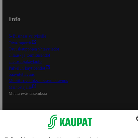
Info
S-Business yrityksille
Oiva-raportit
Osuuskauppojen yhteystiedot
Tilaus- ja toimitusehdot
Tietosuojakäytäntö
Palvelun käyttöehdot
Saavutettavuus
Mobiilisovelluksen saavutettavuus
Mainostajalle
Muuta evästeasetuksia
S-ryhmän palvelut
S-ryhmä