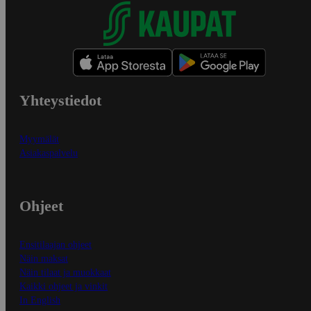
Yhteystiedot
Myymälät
Asiakaspalvelu
Ohjeet
Ensitilaajan ohjeet
Näin maksat
Näin tilaat ja muokkaat
Kaikki ohjeet ja vinkit
In English