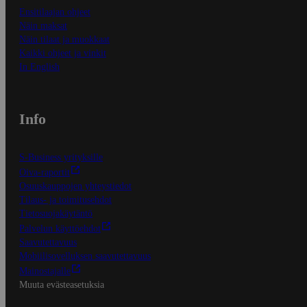
Ensitilaajan ohjeet
Näin maksat
Näin tilaat ja muokkaat
Kaikki ohjeet ja vinkit
In English
Info
S-Business yrityksille
Oiva-raportit
Osuuskauppojen yhteystiedot
Tilaus- ja toimitusehdot
Tietosuojakäytäntö
Palvelun käyttöehdot
Saavutettavuus
Mobiilisovelluksen saavutettavuus
Mainostajalle
Muuta evästeasetuksia