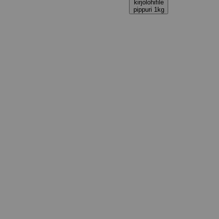
kirjolohifile
pippuri 1kg