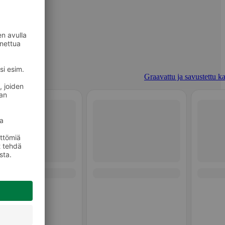
Graavattu ja savustettu ka