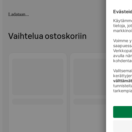
Ladataan...
Vaihtelua ostoskoriin
Ohita listaus