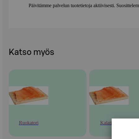
Päivitämme palvelun tuotetietoja aktiivisesti. Suositte
Katso myös
Ruokatori
Kalatiski