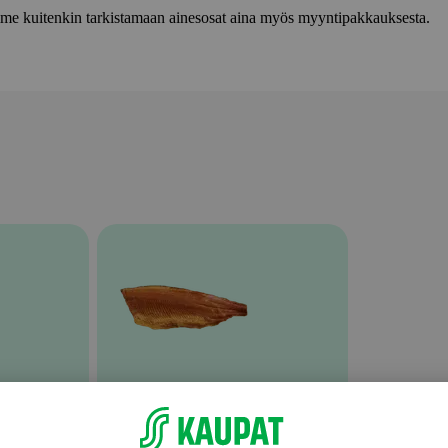
lemme kuitenkin tarkistamaan ainesosat aina myös myyntipakkauksesta.
Graavattu ja savustettu kala