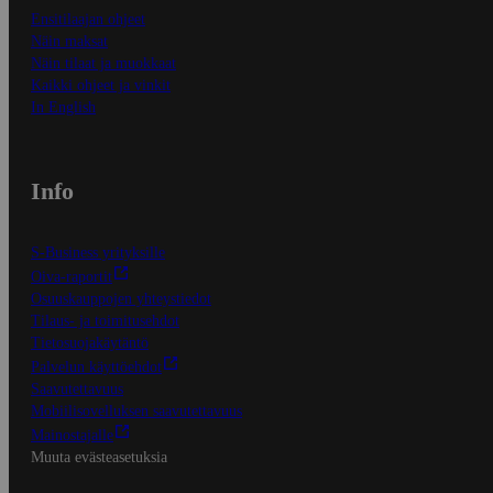
Ensitilaajan ohjeet
Näin maksat
Näin tilaat ja muokkaat
Kaikki ohjeet ja vinkit
In English
Info
S-Business yrityksille
Oiva-raportit
Osuuskauppojen yhteystiedot
Tilaus- ja toimitusehdot
Tietosuojakäytäntö
Palvelun käyttöehdot
Saavutettavuus
Mobiilisovelluksen saavutettavuus
Mainostajalle
Muuta evästeasetuksia