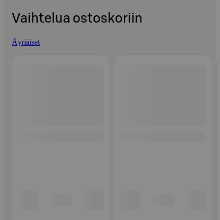
Vaihtelua ostoskoriin
Äyriäiset
Ohita listaus