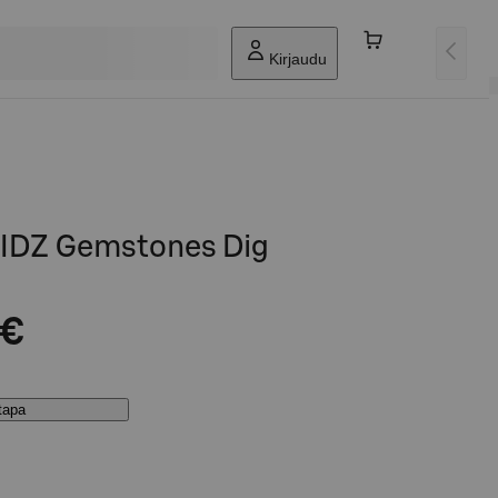
Kirjaudu
DZ Gemstones Dig
 €
stapa