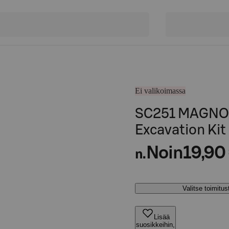
Ei valikoimassa
SC251 MAGNOI
Excavation Kit
Noin
19,90
n.
Valitse toimitu
Lisää
suosikkeihin,