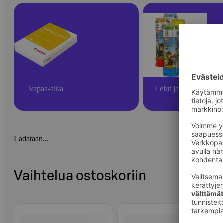
Vapaa-aika
Lelut ja pelit
Ladataan...
Vaihtelua ostoskoriin
Ohita listaus