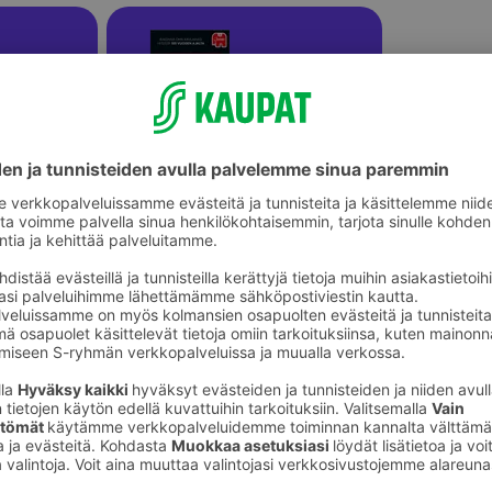
Koko perheen lautapelit