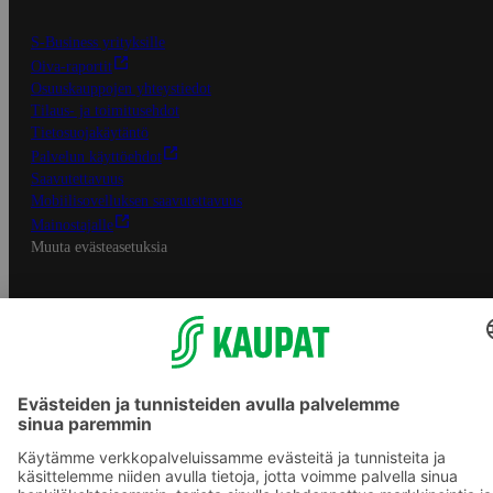
S-Business yrityksille
Oiva-raportit
Osuuskauppojen yhteystiedot
Tilaus- ja toimitusehdot
Tietosuojakäytäntö
Palvelun käyttöehdot
Saavutettavuus
Mobiilisovelluksen saavutettavuus
Mainostajalle
Muuta evästeasetuksia
S-ryhmän palvelut
S-ryhmä
Asiakasomistajuus
Yhteishyvä Ruoka -sovellus
S-ostoslista -sovellus
Prisma.fi