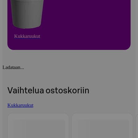
Kukkaruukut
Ladataan...
Vaihtelua ostoskoriin
Kukkaruukut
Ohita listaus