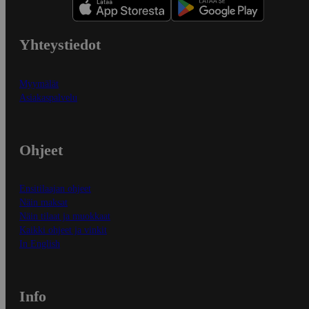
Yhteystiedot
Myymälät
Asiakaspalvelu
Ohjeet
Ensitilaajan ohjeet
Näin maksat
Näin tilaat ja muokkaat
Kaikki ohjeet ja vinkit
In English
Info