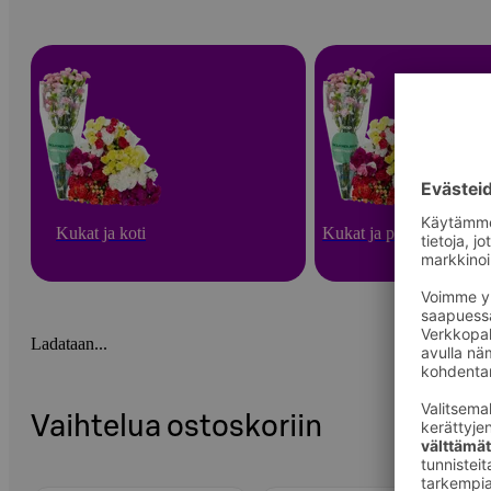
Kukat ja koti
Kukat ja puutarha
Ladataan...
Vaihtelua ostoskoriin
Ohita listaus