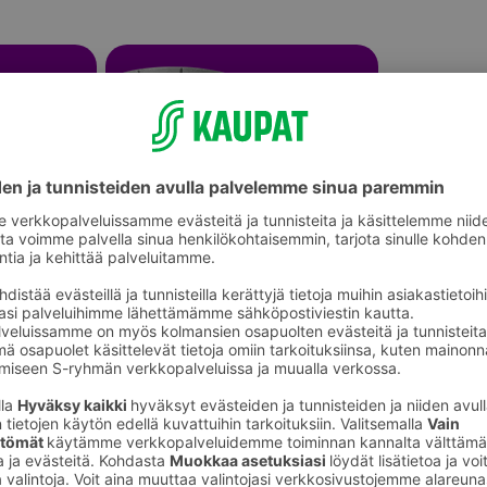
Kukkaruukut