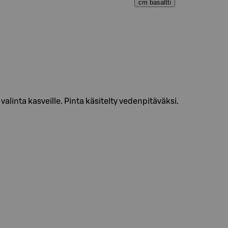
cm basaltti
 valinta kasveille. Pinta käsitelty vedenpitäväksi.