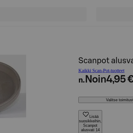
Scanpot alusva
Kaikki Scan-Pot-tuotteet
Noin
4,95 
n.
Valitse toimitu
Lisää
suosikkeihin,
Scanpot
alusvati 14