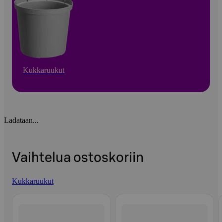
Kukkaruukut
Ladataan...
Vaihtelua ostoskoriin
Kukkaruukut
Ohita listaus