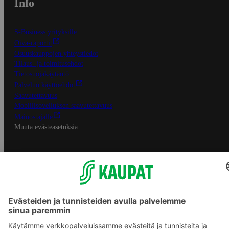
Info
S-Business yrityksille
Oiva-raportit
Osuuskauppojen yhteystiedot
Tilaus- ja toimitusehdot
Tietosuojakäytäntö
Palvelun käyttöehdot
Saavutettavuus
Mobiilisovelluksen saavutettavuus
Mainostajalle
Muuta evästeasetuksia
S-ryhmän palvelut
S-ryhmä
Asiakasomistajuus
Yhteishyvä Ruoka -sovellus