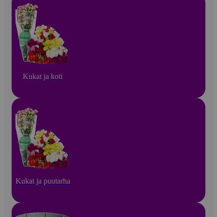
Kukat ja koti
Kukat ja puutarha