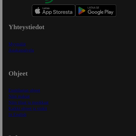
Yhteystiedot
Myymälät
Asiakaspalvelu
Ohjeet
Ensitilaajan ohjeet
Näin maksat
Näin tilaat ja muokkaat
Kaikki ohjeet ja vinkit
In English