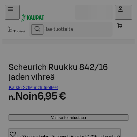
Hyppää sisältöön
Tuotteet
Scheurich Ruukku 842/16
jaden vihreä
Kaikki Scheurich-tuotteet
Noin
6,95 €
n.
Valitse toimitustapa
Lisää suosikkeihin, Scheurich Ruukku 842/16 jaden vihreä