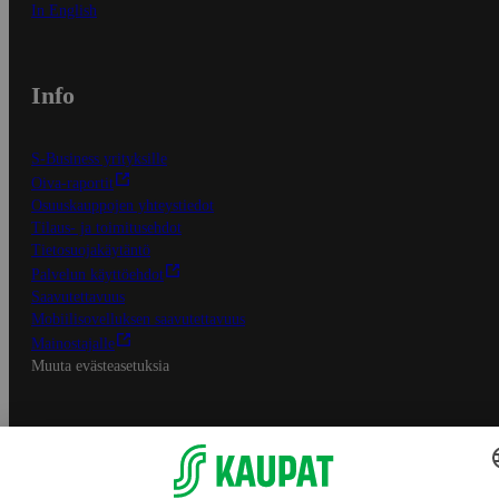
In English
Info
S-Business yrityksille
Oiva-raportit
Osuuskauppojen yhteystiedot
Tilaus- ja toimitusehdot
Tietosuojakäytäntö
Palvelun käyttöehdot
Saavutettavuus
Mobiilisovelluksen saavutettavuus
Mainostajalle
Muuta evästeasetuksia
S-ryhmän palvelut