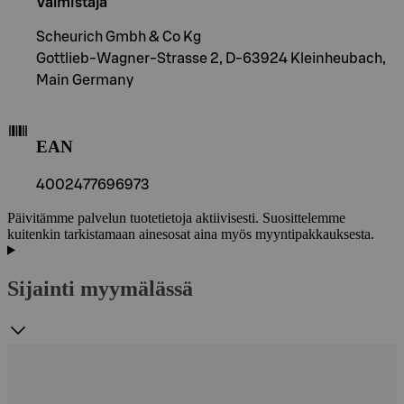
Valmistaja
Scheurich Gmbh & Co Kg
Gottlieb-Wagner-Strasse 2, D-63924 Kleinheubach,
Main Germany
EAN
4002477696973
Päivitämme palvelun tuotetietoja aktiivisesti. Suosittelemme
kuitenkin tarkistamaan ainesosat aina myös myyntipakkauksesta.
Sijainti myymälässä