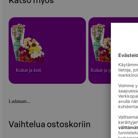
Katso myös
Kukat ja koti
Kukat ja puutarha
Ladataan...
Vaihtelua ostoskoriin