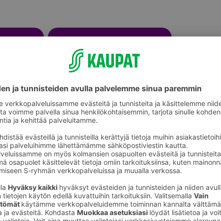
Kukkaruukut