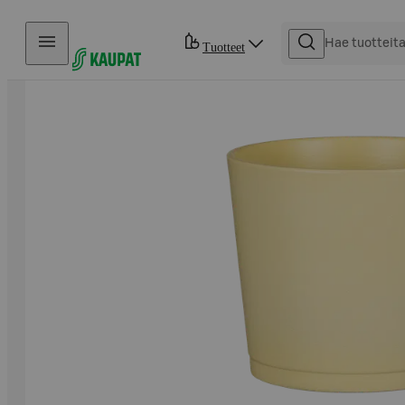
Hyppää sisältöön
Tuotteet