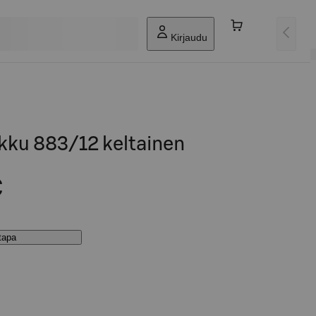
Kirjaudu
kku 883/12 keltainen
€
stapa