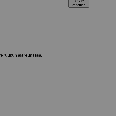
883/12
keltainen
re ruukun alareunassa.