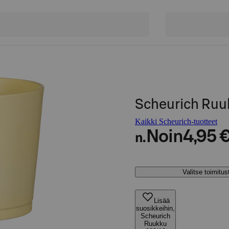
Scheurich Ruu
Kaikki Scheurich-tuotteet
Noin
4,95 
n.
Valitse toimitu
Lisää
suosikkeihin,
Scheurich
Ruukku