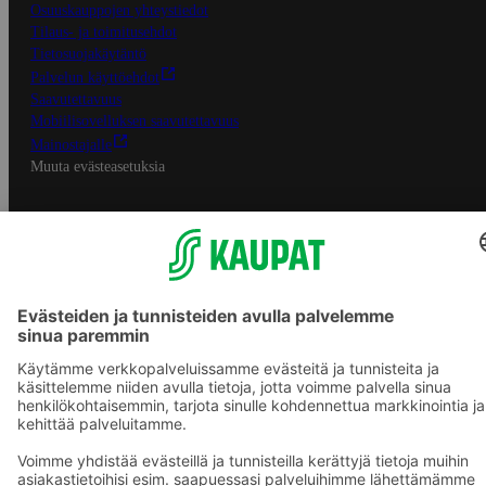
Osuuskauppojen yhteystiedot
Tilaus- ja toimitusehdot
Tietosuojakäytäntö
Palvelun käyttöehdot
Saavutettavuus
Mobiilisovelluksen saavutettavuus
Mainostajalle
Muuta evästeasetuksia
S-ryhmän palvelut
S-ryhmä
Asiakasomistajuus
Yhteishyvä Ruoka -sovellus
S-ostoslista -sovellus
Prisma.fi
Sokos.fi
S-Pankki
Yhteishyvä