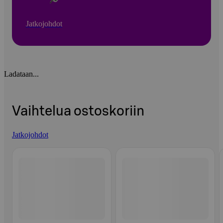
Jatkojohdot
Ladataan...
Vaihtelua ostoskoriin
Jatkojohdot
Ohita listaus