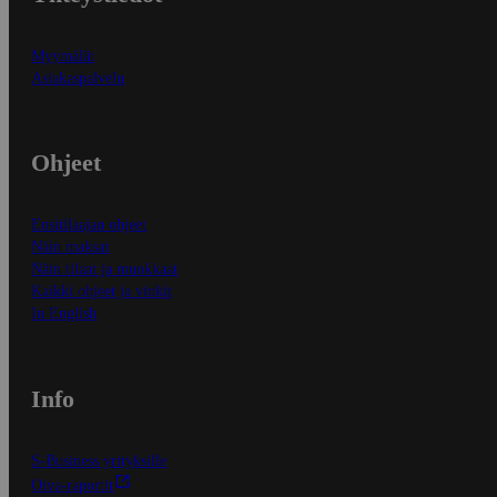
Myymälät
Asiakaspalvelu
Ohjeet
Ensitilaajan ohjeet
Näin maksat
Näin tilaat ja muokkaat
Kaikki ohjeet ja vinkit
In English
Info
S-Business yrityksille
Oiva-raportit