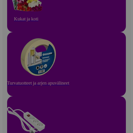
Kukat ja koti
Turvatuotteet ja arjen apuvälineet