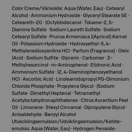
Color Creme/Värivoide: Aqua (Water, Eau) · Cetearyl
Alcohol · Ammonium Hydroxide · Glyceryl Stearate SE ·
Ceteareth-20 · |Octyldodecanol · Toluene-2, 5-
Diamine Sulfate · Sodium Laureth Sulfate · Sodium
Cetearyl Sulfate · Prunus Armeniaca |(Apricot) Kernel
Oil · Potassium Hydroxide · Hydroxyethyl-3, 4-
Methylenedioxyaniline HCl · Parfum (Fragrance) · Oleic
|Acid · Sodium Sulfite · Glycerin · Carbomer · 2-
Methylresorcinol · m-Aminophenol · Etidronic Acid ·
Ammonium Sulfate · |2, 4-Diaminophenoxyethanol
HCl · Ascorbic Acid · Linoleamidopropyl PG-Dimonium
Chloride Phosphate · Propylene Glycol · |Sodium
Sulfate · Dimethyl Heptenal · Tetramethyl
Acetyloctahydronaphthalenes · Citrus Aurantium Peel
Oil · Limonene · |Hexyl Cinnamal · Dipropylene Glycol ·
Anisaldehyde · Benzyl Alcohol
Utvecklingsemulsion/Udviklingsemulsion/Kehite-
emulsio: Aqua (Water, Eau) · Hydrogen Peroxide ·