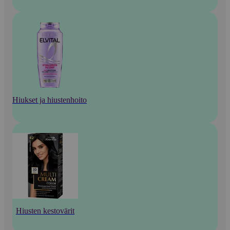
Hiukset ja hiustenhoito
Hiusten kestovärit