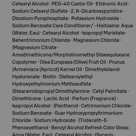
Cetearyl Alcohol · PEG-40 Castor Oil · Etidronic Acid ·
Sodium Cetearyl |Sulfate · 2, 6-Dicarboxypyridine ·
Disodium Pyrophosphate · Potassium Hydroxide ·
Sodium Benzoate Care Conditioner/ -Hoitoaine: Aqua
(Water, Eau) · Cetearyl Alcohol · Isopropyl Myristate ·
Behentrimonium Chloride · Magnesium Chloride ·
|Magnesium Citrate ·
Amodimethicone/Morpholinomethyl Silsesquioxane
Copolymer · Olea Europaea (Olive) Fruit Oil · Prunus
|Armeniaca (Apricot) Kernel Oil · Dimethylsilanol
Hyaluronate · Biotin · Distearoylethyl
Hydroxyethylmonium Methosulfate ·
|Stearamidopropyl Dimethylamine · Cetyl Palmitate ·
Dimethicone · Lactic Acid · Parfum (Fragrance) ·
Isopropyl Alcohol · |Panthenol · Cetrimonium Chloride ·
Sodium Benzoate · Guar Hydroxypropyltrimonium
Chloride · Sodium Hydroxide · |Trideceth-5 ·
Phenoxyethanol · Benzyl Alcohol Refresh Color Gloss:
Aqua (Water, Eau) · Cetearyl Alcohol · Glycerin ·