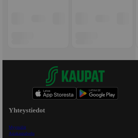
Yhteystiedot
Myymälät
Asiakaspalvelu