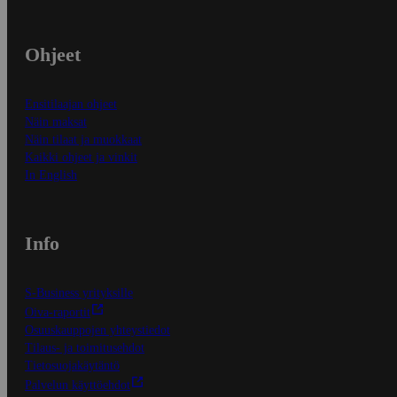
Ohjeet
Ensitilaajan ohjeet
Näin maksat
Näin tilaat ja muokkaat
Kaikki ohjeet ja vinkit
In English
Info
S-Business yrityksille
Oiva-raportit
Osuuskauppojen yhteystiedot
Tilaus- ja toimitusehdot
Tietosuojakäytäntö
Palvelun käyttöehdot