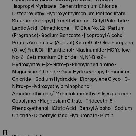
|Isopropyl Myristate · Behentrimonium Chloride ·
Distearoylethyl Hydroxyethylmonium Methosulfate ·
Stearamidopropyl |Dimethylamine · Cetyl Palmitate ·
Lactic Acid · Dimethicone · HC Blue No. 12 · Parfum
(Fragrance) · Sodium Benzoate · |Isopropyl Alcohol ·
Prunus Armeniaca (Apricot) Kernel Oil · Olea Europaea
(Olive) Fruit Oil · |Panthenol · Niacinamide · HC Yellow
No. 2 · Cetrimonium Chloride · N, N’-Bis(2-
Hydroxyethyl)-|2-Nitro-p-Phenylenediamine ·
Magnesium Chloride · Guar Hydroxypropyltrimonium
Chloride · |Sodium Hydroxide · Dipropylene Glycol · 3-
Nitro-p-Hydroxyethylaminophenol ·
Amodimethicone/|Morpholinomethyl Silsesquioxane
Copolymer · Magnesium Citrate · Trideceth-5 ·
Phenoxyethanol · |Citric Acid · Benzyl Alcohol · Sodium
Chloride · Dimethylsilanol Hyaluronate · Biotin