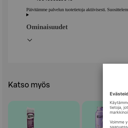
Päivitämme palvelun tuotetietoja aktiivisesti. Suositte
Ominaisuudet
Katso myös