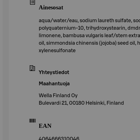
Ainesosat
aqua/water/eau, sodium laureth sulfate, so
polyquaternium-10, trihydroxystearin, dmdm h
limonene, bambusa vulgaris leaf/stem extract,
oil, simmondsia chinensis (jojoba) seed oil,
xylenesulfonate
Yhteystiedot
Maahantuoja
Wella Finland Oy
Bulevardi 21, 00180 Helsinki, Finland
EAN
4064666310046