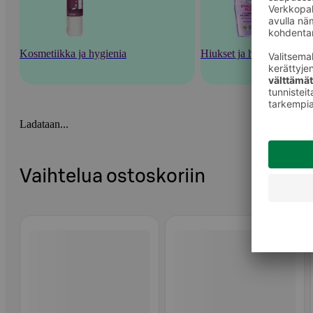
Kosmetiikka ja hygienia
Hiukset ja hiustenhoito
Ladataan...
Vaihtelua ostoskoriin
Ohita listaus