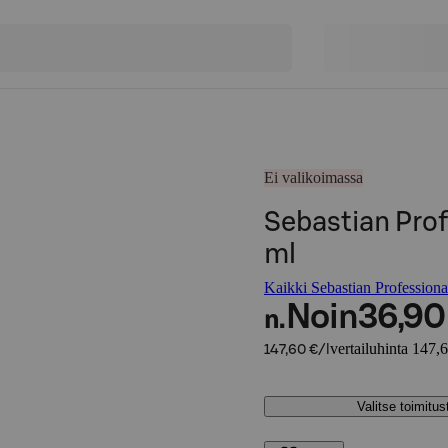
Ei valikoimassa
Sebastian Pro
ml
Kaikki Sebastian Professional
Noin
36,90
n.
vertailuhinta 147,6
147,60 €/l
Valitse toimitu