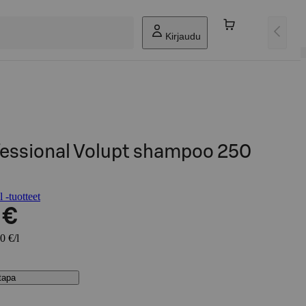
Kirjaudu
fessional Volupt shampoo 250
 -tuotteet
 €
0 €/l
stapa