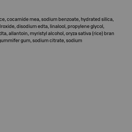
ce, cocamide mea, sodium benzoate, hydrated silica,
oxide, disodium edta, linalool, propylene glycol,
, allantoin, myristyl alcohol, oryza sativa (rice) bran
us gummifer gum, sodium citrate, sodium