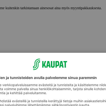
lemme kuitenkin tarkistamaan ainesosat aina myös myyntipakkauksesta.