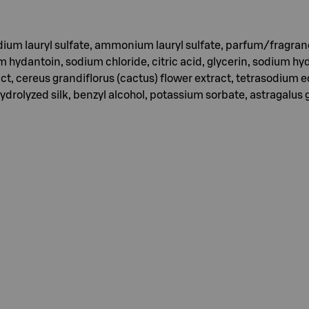
dium lauryl sulfate, ammonium lauryl sulfate, parfum/fragran
ydantoin, sodium chloride, citric acid, glycerin, sodium hydr
 cereus grandiflorus (cactus) flower extract, tetrasodium edta
 hydrolyzed silk, benzyl alcohol, potassium sorbate, astragal