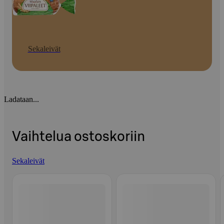
Sekaleivät
Ladataan...
Vaihtelua ostoskoriin
Sekaleivät
Ohita listaus