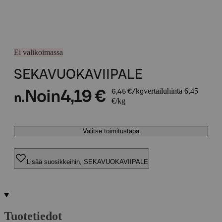
Ei valikoimassa
SEKAVUOKAVIIPALE
vertailuhinta 6,45
Noin
4,19 €
6,45 €/kg
n.
€/kg
Valitse toimitustapa
Lisää suosikkeihin, SEKAVUOKAVIIPALE
Tuotetiedot