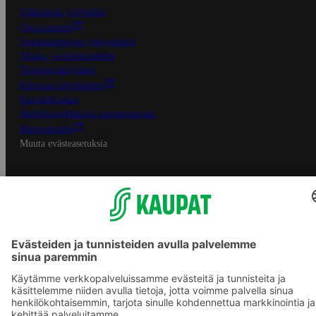
S-Business yrityksille
Oiva-raportit
Osuuskauppojen yhteystiedot
Tilaus- ja toimitusehdot
Tietosuojakäytäntö
Palvelun käyttöehdot
Saavutettavuus
Mobiilisovelluksen saavutettavuus
Mainostajalle
Muuta evästeasetuksia
S-ryhmän palvelut
S-ryhmä
Asiakasomistajuus
Yhteishyvä Ruoka -sovellus
S-ostoslista -sovellus
Prisma.fi