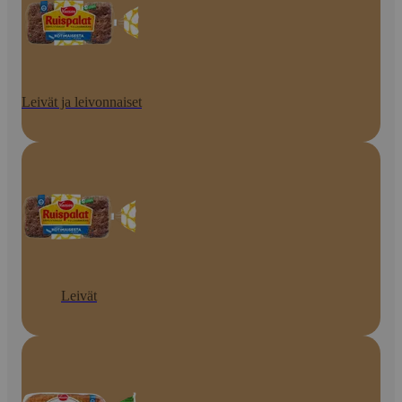
Leivät ja leivonnaiset
Leivät