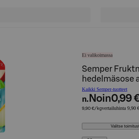
Ei valikoimassa
Semper Frukt
hedelmäsose a
Kaikki Semper-tuotteet
Noin
0,99 
n.
vertailuhinta 9,90 
9,90 €/kg
Valitse toimitu