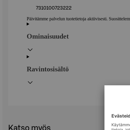
7310100723222
Päivitämme palvelun tuotetietoja aktiivisesti. Suositte
Ominaisuudet
Ravintosisältö
Katso myös