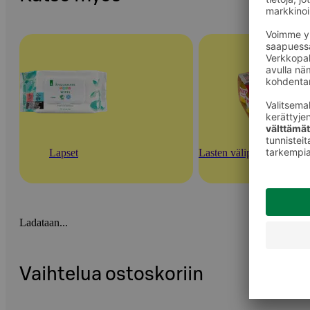
Lapset
Lasten välipalasoseet ja m
Ladataan...
Vaihtelua ostoskoriin