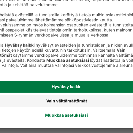
uut välipalat
Välipalasoseet 5-6 kk