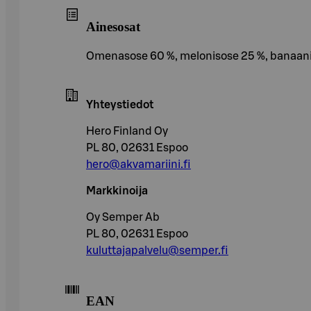
Ainesosat
Omenasose 60 %, melonisose 25 %, banaaniso
Yhteystiedot
Hero Finland Oy
PL 80, 02631 Espoo
hero@akvamariini.fi
Markkinoija
Oy Semper Ab
PL 80, 02631 Espoo
kuluttajapalvelu@semper.fi
EAN