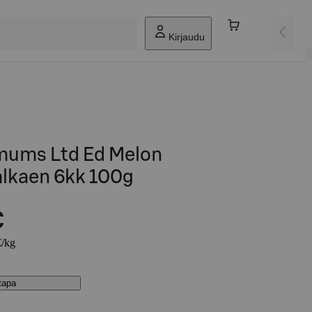
Kirjaudu
mums Ltd Ed Melon
lkaen 6kk 100g
€
€/kg
stapa