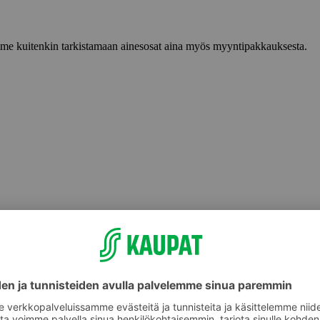
lemme kuitenkin tarkistamaan ainesosat aina myös myyntipakkauksesta.