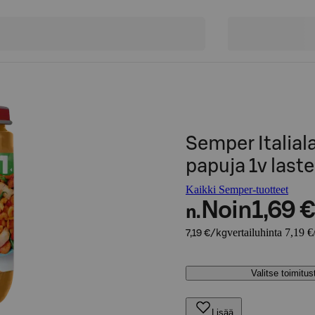
Semper Italiala
papuja 1v last
Kaikki Semper-tuotteet
Noin
1,69 €
n.
vertailuhinta 7,19 €
7,19 €/kg
Valitse toimitu
Lisää