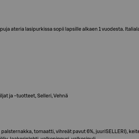
uja ateria lasipurkissa sopii lapsille alkaen 1 vuodesta. Italia
jat ja -tuotteet, Selleri, Vehnä
, palsternakka, tomaatti, vihreät pavut 6%, juuriSELLERI), ke
y, laakerinlehti, valkopippuri, valkosipuli.