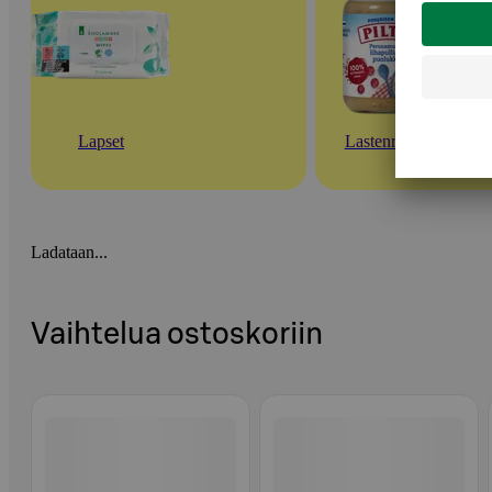
Lapset
Lastenruoat
Ladataan...
Vaihtelua ostoskoriin
Ohita listaus