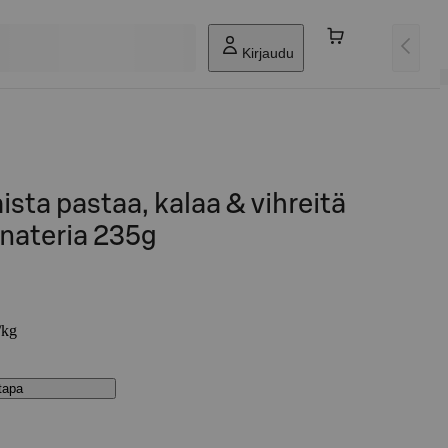
Kirjaudu
ista pastaa, kalaa & vihreitä
enateria 235g
/kg
stapa