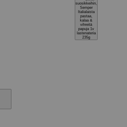
suosikkeihin,
Semper
Italialaista
pastaa,
kalaa &
vihreitä
papuja 1v
lastenateria
235g