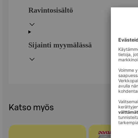
Ravintosisältö
Sijainti myymälässä
Katso myös