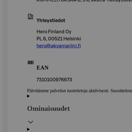
Yhteystiedot
Hero Finland Oy
PL 6, 00521 Helsinki
hero@akvamariini.fi
EAN
7310100976673
Päivitämme palvelun tuotetietoja aktiivisesti. Suositte
Ominaisuudet