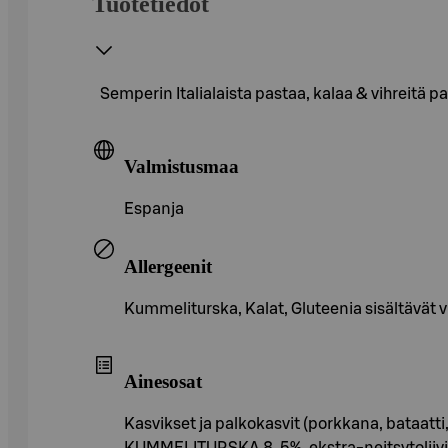
Tuotetiedot
Semperin Italialaista pastaa, kalaa & vihreitä pap
Valmistusmaa
Espanja
Allergeenit
Kummeliturska, Kalat, Gluteenia sisältävät vil
Ainesosat
Kasvikset ja palkokasvit (porkkana, bataatti
KUMMELITURSKA 8, 5%, ekstra-neitsytoliiviölj