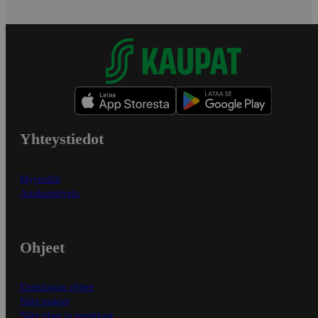
Yhteystiedot
Myymälät
Asiakaspalvelu
Ohjeet
Ensitilaajan ohjeet
Näin maksat
Näin tilaat ja muokkaat