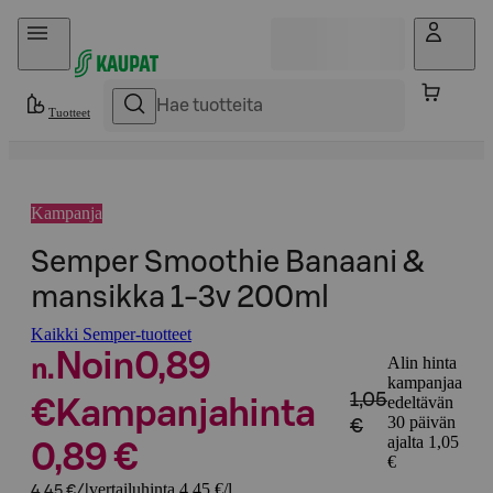
Hyppää sisältöön
Tuotteet
Kampanja
Semper Smoothie Banaani &
mansikka 1-3v 200ml
Kaikki Semper-tuotteet
Noin
0,89
Alin hinta
n.
kampanjaa
1,05
edeltävän
€
Kampanjahinta
30 päivän
€
ajalta 1,05
0,89 €
€
vertailuhinta 4,45 €/l
4,45 €/l