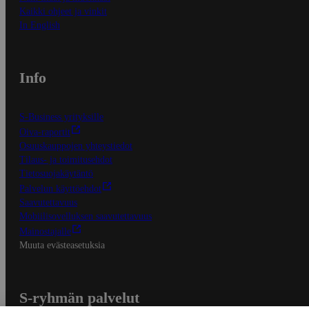
Kaikki ohjeet ja vinkit
In English
Info
S-Business yrityksille
Oiva-raportit
Osuuskauppojen yhteystiedot
Tilaus- ja toimitusehdot
Tietosuojakäytäntö
Palvelun käyttöehdot
Saavutettavuus
Mobiilisovelluksen saavutettavuus
Mainostajalle
Muuta evästeasetuksia
S-ryhmän palvelut