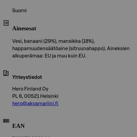
Suomi
Ainesosat
Vesi, banaani (29%), mansikka (18%),
happamuudensäätöaine (sitruunahappo). Aineksien
alkuperämaa: EU ja muu kuin EU.
Yhteystiedot
Hero Finland Oy
PL 6, 00521 Helsinki
hero@akvamariini.fi
EAN