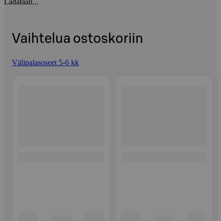
Ladataan...
Vaihtelua ostoskoriin
Välipalasoseet 5-6 kk
Ohita listaus