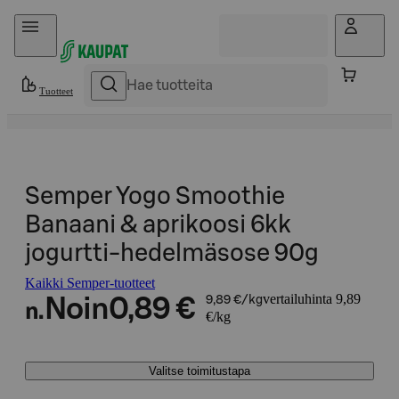
Hyppää sisältöön
Tuotteet
Semper Yogo Smoothie
Banaani & aprikoosi 6kk
jogurtti-hedelmäsose 90g
Kaikki Semper-tuotteet
vertailuhinta 9,89
Noin
0,89 €
9,89 €/kg
n.
€/kg
Valitse toimitustapa