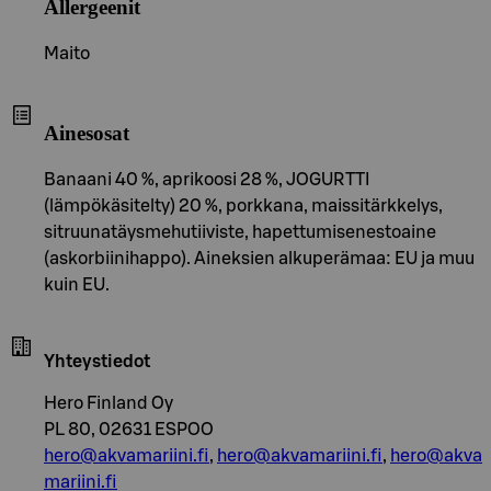
Allergeenit
Maito
Ainesosat
Banaani 40 %, aprikoosi 28 %, JOGURTTI
(lämpökäsitelty) 20 %, porkkana, maissitärkkelys,
sitruunatäysmehutiiviste, hapettumisenestoaine
(askorbiinihappo). Aineksien alkuperämaa: EU ja muu
kuin EU.
Yhteystiedot
Hero Finland Oy
PL 80, 02631 ESPOO
hero@akvamariini.fi
,
hero@akvamariini.fi
,
hero@akva
mariini.fi