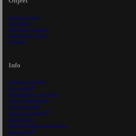
Ohjeet
Ensitilaajan ohjeet
Näin maksat
Näin tilaat ja muokkaat
Kaikki ohjeet ja vinkit
In English
Info
S-Business yrityksille
Oiva-raportit
Osuuskauppojen yhteystiedot
Tilaus- ja toimitusehdot
Tietosuojakäytäntö
Palvelun käyttöehdot
Saavutettavuus
Mobiilisovelluksen saavutettavuus
Mainostajalle