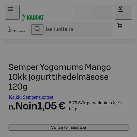
Hyppää sisältöön
Tuotteet
Semper Yogomums Mango
10kk jogurttihedelmäsose
120g
Kaikki Semper-tuotteet
vertailuhinta 8,75
Noin
1,05 €
8,75 €/kg
n.
€/kg
Valitse toimitustapa