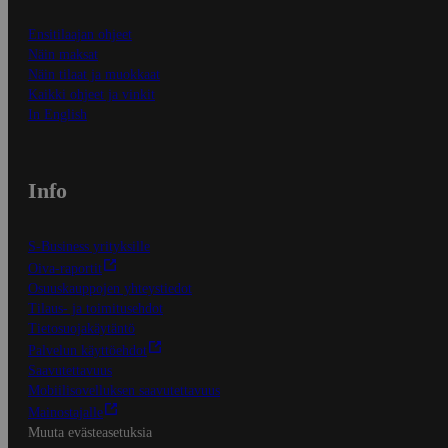
Ensitilaajan ohjeet
Näin maksat
Näin tilaat ja muokkaat
Kaikki ohjeet ja vinkit
In English
Info
S-Business yrityksille
Oiva-raportit
Osuuskauppojen yhteystiedot
Tilaus- ja toimitusehdot
Tietosuojakäytäntö
Palvelun käyttöehdot
Saavutettavuus
Mobiilisovelluksen saavutettavuus
Mainostajalle
Muuta evästeasetuksia