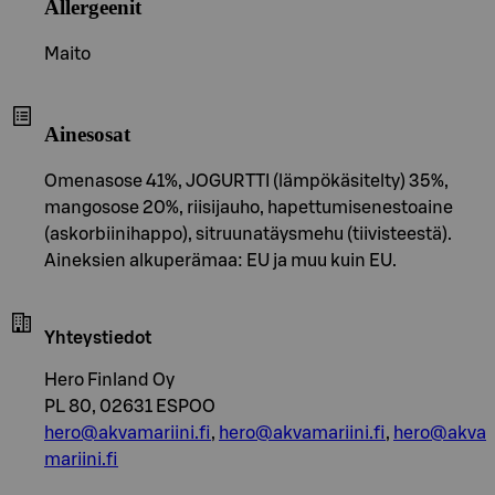
Allergeenit
Maito
Ainesosat
Omenasose 41%, JOGURTTI (lämpökäsitelty) 35%,
mangosose 20%, riisijauho, hapettumisenestoaine
(askorbiinihappo), sitruunatäysmehu (tiivisteestä).
Aineksien alkuperämaa: EU ja muu kuin EU.
Yhteystiedot
Hero Finland Oy
PL 80, 02631 ESPOO
hero@akvamariini.fi
,
hero@akvamariini.fi
,
hero@akva
mariini.fi