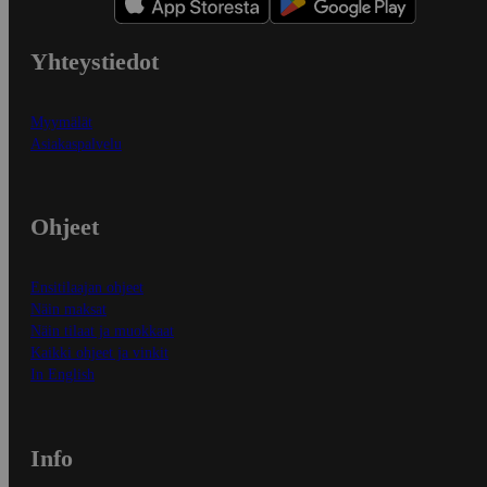
Yhteystiedot
Myymälät
Asiakaspalvelu
Ohjeet
Ensitilaajan ohjeet
Näin maksat
Näin tilaat ja muokkaat
Kaikki ohjeet ja vinkit
In English
Info