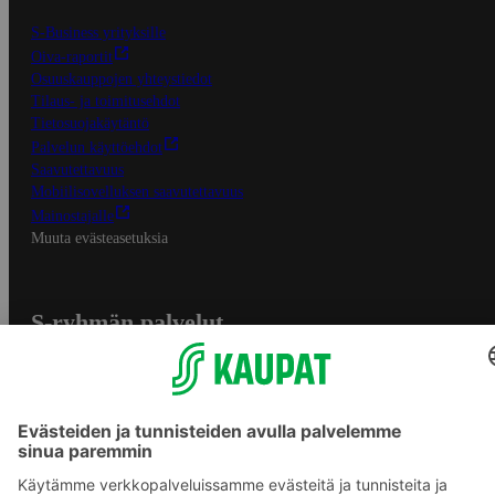
S-Business yrityksille
Oiva-raportit
Osuuskauppojen yhteystiedot
Tilaus- ja toimitusehdot
Tietosuojakäytäntö
Palvelun käyttöehdot
Saavutettavuus
Mobiilisovelluksen saavutettavuus
Mainostajalle
Muuta evästeasetuksia
S-ryhmän palvelut
S-ryhmä
Asiakasomistajuus
Yhteishyvä Ruoka -sovellus
S-ostoslista -sovellus
Prisma.fi