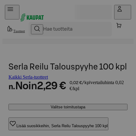
Hyppää sisältöön
Tuotteet
Serla Reilu Talouspyyhe 100 kpl
Kaikki Serla-tuotteet
vertailuhinta 0,02
Noin
2,29 €
0,02 €/kpl
n.
€/kpl
Valitse toimitustapa
Lisää suosikkeihin, Serla Reilu Talouspyyhe 100 kpl