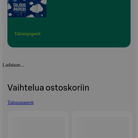
Talouspaperit
Ladataan...
Vaihtelua ostoskoriin
Talouspaperit
Ohita listaus