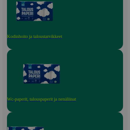
Kodinhoito ja taloustarvikkeet
Wc-paperit, talouspaperit ja nenäliinat