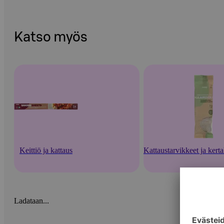
Katso myös
Keittiö ja kattaus
Kattaustarvikkeet ja kert
Ladataan...