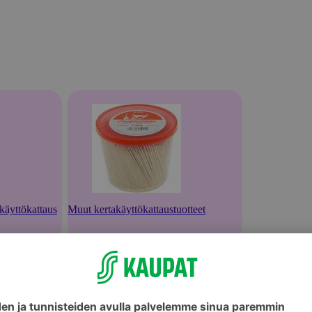
akäyttökattaus
Muut kertakäyttökattaustuotteet