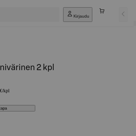
Kirjaudu
nivärinen 2 kpl
 €/kpl
stapa