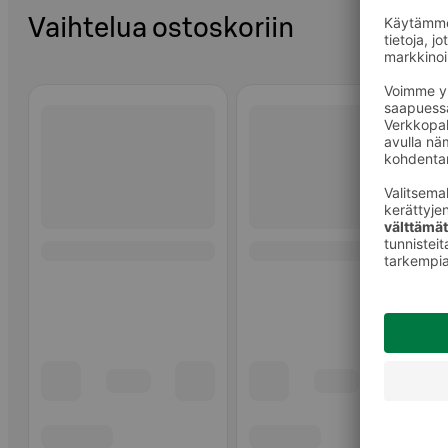
Vaihtelua ostoskoriin
Ohita listaus