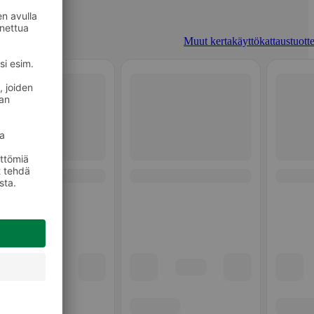
Muut kertakäyttökattaustuotte