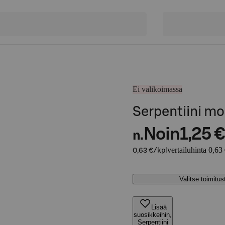
Ei valikoimassa
Serpentiini mo
Noin
1,25 €
n.
vertailuhinta 0,63
0,63 €/kpl
Valitse toimitu
Lisää
suosikkeihin,
Serpentiini