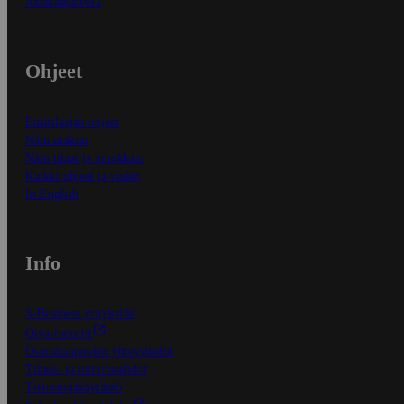
Asiakaspalvelu
Ohjeet
Ensitilaajan ohjeet
Näin maksat
Näin tilaat ja muokkaat
Kaikki ohjeet ja vinkit
In English
Info
S-Business yrityksille
Oiva-raportit
Osuuskauppojen yhteystiedot
Tilaus- ja toimitusehdot
Tietosuojakäytäntö