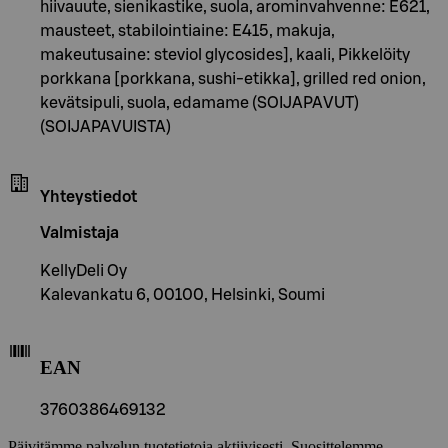
hiivauute, sienikastike, suola, arominvahvenne: E621,
mausteet, stabilointiaine: E415, makuja,
makeutusaine: steviol glycosides], kaali, Pikkelöity
porkkana [porkkana, sushi-etikka], grilled red onion,
kevätsipuli, suola, edamame (SOIJAPAVUT)
(SOIJAPAVUISTA)
Yhteystiedot
Valmistaja
KellyDeli Oy
Kalevankatu 6, 00100, Helsinki, Soumi
EAN
3760386469132
Päivitämme palvelun tuotetietoja aktiivisesti. Suosittelemme