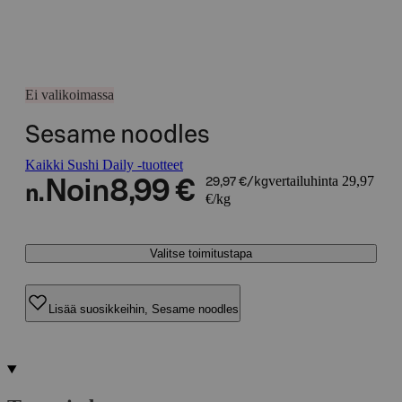
Ei valikoimassa
Sesame noodles
Kaikki Sushi Daily -tuotteet
vertailuhinta 29,97
Noin
8,99 €
29,97 €/kg
n.
€/kg
Valitse toimitustapa
Lisää suosikkeihin, Sesame noodles