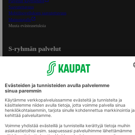
Palvelun käyttöehdot
Saavutettavuus
Mobiilisovelluksen saavutettavuus
Mainostajalle
Muuta evästeasetuksia
S-ryhmän palvelut
S-ryhmä
Asiakasomistajuus
Yhteishyvä Ruoka -sovellus
S-ostoslista -sovellus
Prisma.fi
Sokos.fi
S-Pankki
Yhteishyvä
Sokos Hotels
Raflaamo