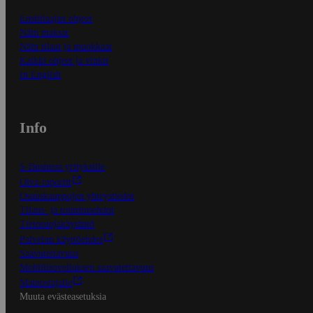
Ensitilaajan ohjeet
Näin maksat
Näin tilaat ja muokkaat
Kaikki ohjeet ja vinkit
In English
Info
S-Business yrityksille
Oiva-raportit
Osuuskauppojen yhteystiedot
Tilaus- ja toimitusehdot
Tietosuojakäytäntö
Palvelun käyttöehdot
Saavutettavuus
Mobiilisovelluksen saavutettavuus
Mainostajalle
Muuta evästeasetuksia