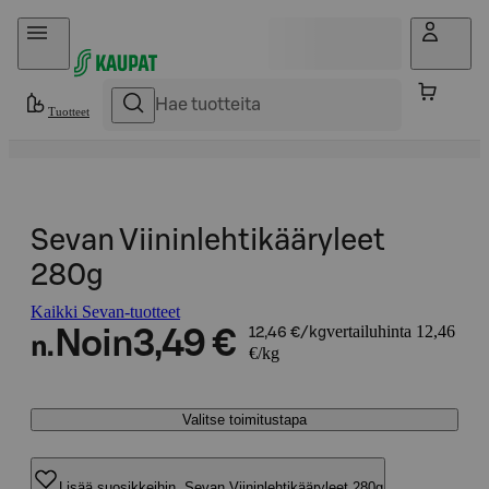
Hyppää sisältöön
Tuotteet
Sevan Viininlehtikääryleet
280g
Kaikki Sevan-tuotteet
vertailuhinta 12,46
Noin
3,49 €
12,46 €/kg
n.
€/kg
Valitse toimitustapa
Lisää suosikkeihin, Sevan Viininlehtikääryleet 280g