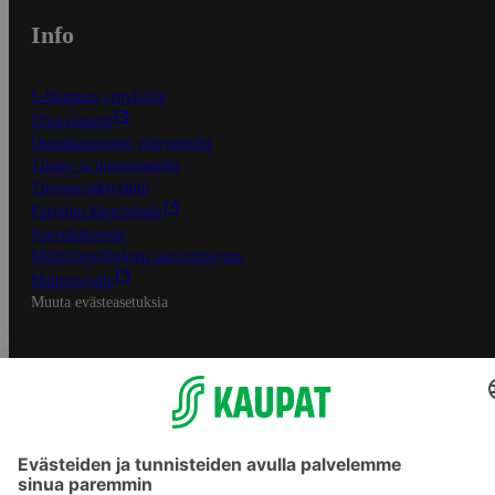
Info
S-Business yrityksille
Oiva-raportit
Osuuskauppojen yhteystiedot
Tilaus- ja toimitusehdot
Tietosuojakäytäntö
Palvelun käyttöehdot
Saavutettavuus
Mobiilisovelluksen saavutettavuus
Mainostajalle
Muuta evästeasetuksia
S-ryhmän palvelut
S-ryhmä
Asiakasomistajuus