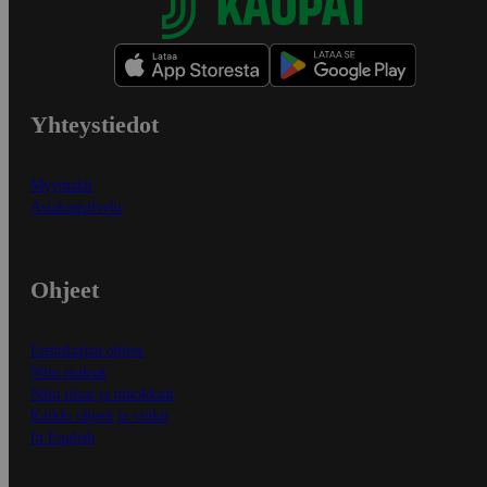
Yhteystiedot
Myymälät
Asiakaspalvelu
Ohjeet
Ensitilaajan ohjeet
Näin maksat
Näin tilaat ja muokkaat
Kaikki ohjeet ja vinkit
In English