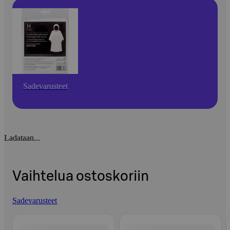
Sadevarusteet
Ladataan...
Vaihtelua ostoskoriin
Sadevarusteet
Ohita listaus