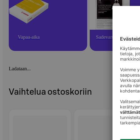
Vapaa-aika
Sadevarusteet
Ladataan...
Vaihtelua ostoskoriin
Ohita listaus