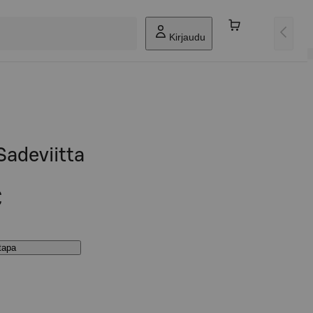
Kirjaudu
Sadeviitta
€
stapa