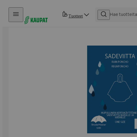
Hyppää sisältöön
Tuotteet