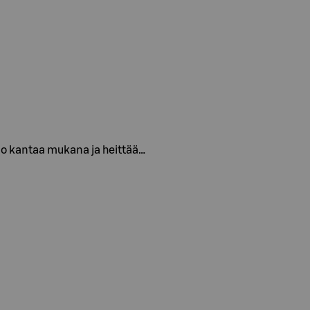
elppo kantaa mukana ja heittää…