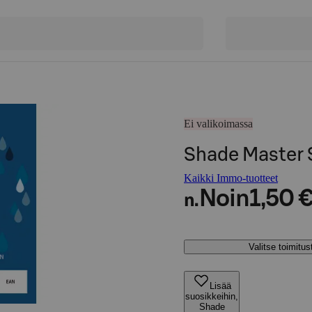
Ei valikoimassa
Shade Master 
Kaikki Immo-tuotteet
Noin
1,50 
n.
Valitse toimitu
Lisää
suosikkeihin,
Shade