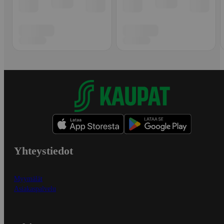
Yhteystiedot
Myymälät
Asiakaspalvelu