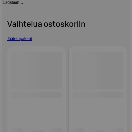
Ladataan...
Vaihtelua ostoskoriin
Jäätelöpaketit
Ohita listaus