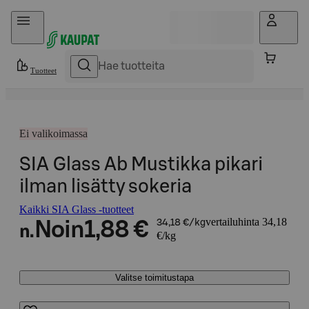
Hyppää sisältöön
Tuotteet
Ei valikoimassa
SIA Glass Ab Mustikka pikari
ilman lisätty sokeria
Kaikki SIA Glass -tuotteet
vertailuhinta 34,18
Noin
1,88 €
34,18 €/kg
n.
€/kg
Valitse toimitustapa