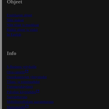
Ohjeet
Ensitilaajan ohjeet
Näin maksat
Näin tilaat ja muokkaat
Kaikki ohjeet ja vinkit
In English
Info
S-Business yrityksille
Oiva-raportit
Osuuskauppojen yhteystiedot
Tilaus- ja toimitusehdot
Tietosuojakäytäntö
Palvelun käyttöehdot
Saavutettavuus
Mobiilisovelluksen saavutettavuus
Mainostajalle