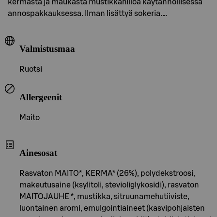
kermasta ja maukasta mustikkahilloa käytännöllisessä
annospakkauksessa. Ilman lisättyä sokeria.…
Valmistusmaa
Ruotsi
Allergeenit
Maito
Ainesosat
Rasvaton MAITO*, KERMA* (26%), polydekstroosi,
makeutusaine (ksylitoli, stevioliglykosidi), rasvaton
MAITOJAUHE *, mustikka, sitruunamehutiiviste,
luontainen aromi, emulgointiaineet (kasvipohjaisten