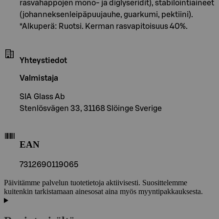
rasvahappojen mono- ja diglyseridit), stabilointiaineet
(johanneksenleipäpuujauhe, guarkumi, pektiini).
*Alkuperä: Ruotsi. Kerman rasvapitoisuus 40%.
Yhteystiedot
Valmistaja
SIA Glass Ab
Stenlösvägen 33, 31168 Slöinge Sverige
EAN
7312690119065
Päivitämme palvelun tuotetietoja aktiivisesti. Suosittelemme
kuitenkin tarkistamaan ainesosat aina myös myyntipakkauksesta.