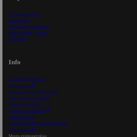
Ensitilaajan ohjeet
Näin maksat
Näin tilaat ja muokkaat
Kaikki ohjeet ja vinkit
In English
Info
S-Business yrityksille
Oiva-raportit
Osuuskauppojen yhteystiedot
Tilaus- ja toimitusehdot
Tietosuojakäytäntö
Palvelun käyttöehdot
Saavutettavuus
Mobiilisovelluksen saavutettavuus
Mainostajalle
Muuta evästeasetuksia