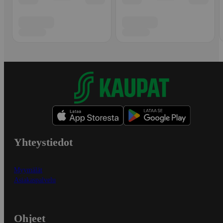
Yhteystiedot
Myymälät
Asiakaspalvelu
Ohjeet