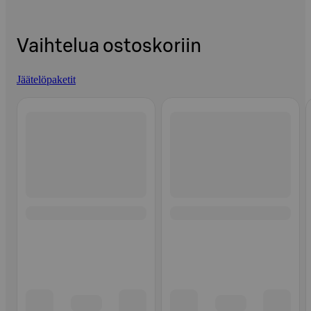
Vaihtelua ostoskoriin
Jäätelöpaketit
Ohita listaus