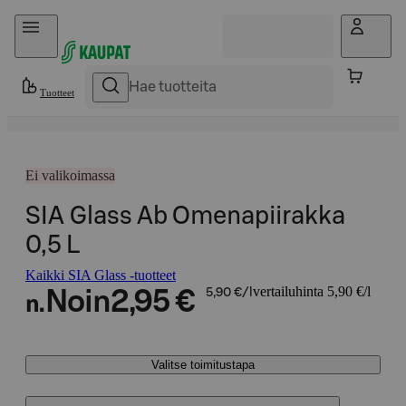
Hyppää sisältöön
Tuotteet
Ei valikoimassa
SIA Glass Ab Omenapiirakka
0,5 L
Kaikki SIA Glass -tuotteet
vertailuhinta 5,90 €/l
Noin
2,95 €
5,90 €/l
n.
Valitse toimitustapa