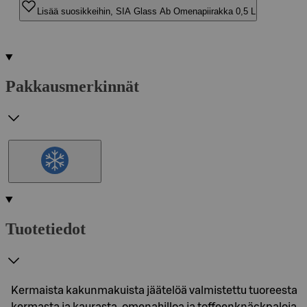
Lisää suosikkeihin, SIA Glass Ab Omenapiirakka 0,5 L
Pakkausmerkinnät
Tuotetiedot
Kermaista kakunmakuista jäätelöä valmistettu tuoreesta
kermasta ja kaurasta, omenahilloa ja toffeenknäckpaloja