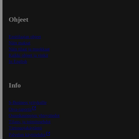
Ohjeet
Ensitilaajan ohjeet
Näin maksat
Näin tilaat ja muokkaat
Kaikki ohjeet ja vinkit
In English
Info
S-Business yrityksille
Oiva-raportit
Osuuskauppojen yhteystiedot
Tilaus- ja toimitusehdot
Tietosuojakäytäntö
Palvelun käyttöehdot