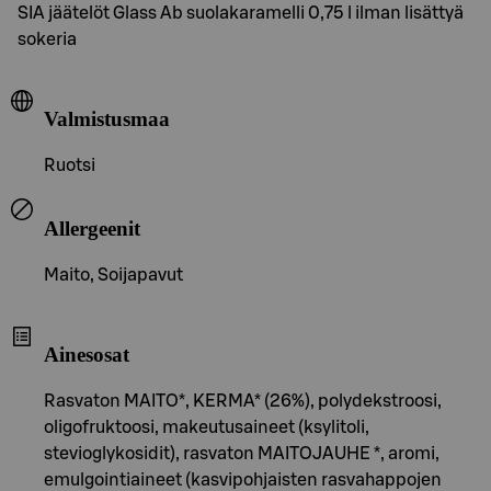
SIA jäätelöt Glass Ab suolakaramelli 0,75 l ilman lisättyä
sokeria
Valmistusmaa
Ruotsi
Allergeenit
Maito, Soijapavut
Ainesosat
Rasvaton MAITO*, KERMA* (26%), polydekstroosi,
oligofruktoosi, makeutusaineet (ksylitoli,
stevioglykosidit), rasvaton MAITOJAUHE *, aromi,
emulgointiaineet (kasvipohjaisten rasvahappojen