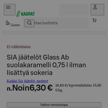
Hyppää sisältöön
Tuotteet
Ei valikoimassa
SIA jäätelöt Glass Ab
suolakaramelli 0,75 l ilman
lisättyä sokeria
Kaikki Sia jäätelöt -tuotteet
vertailuhinta 16,80
Noin
6,30 €
16,80 €/kg
n.
€/kg
Valitse toimitustapa