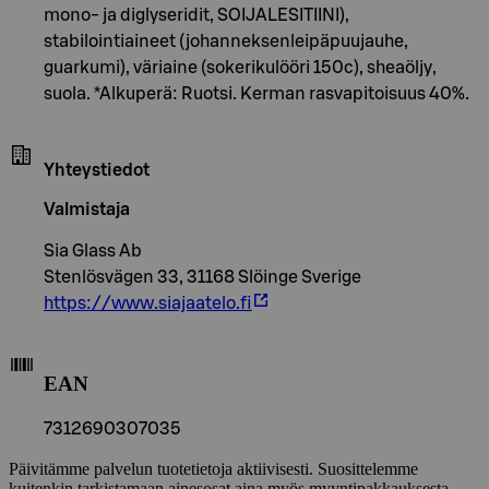
mono- ja diglyseridit, SOIJALESITIINI),
stabilointiaineet (johanneksenleipäpuujauhe,
guarkumi), väriaine (sokerikulööri 150c), sheaöljy,
suola. *Alkuperä: Ruotsi. Kerman rasvapitoisuus 40%.
Yhteystiedot
Valmistaja
Sia Glass Ab
Stenlösvägen 33, 31168 Slöinge Sverige
https://www.siajaatelo.fi
EAN
7312690307035
Päivitämme palvelun tuotetietoja aktiivisesti. Suosittelemme
kuitenkin tarkistamaan ainesosat aina myös myyntipakkauksesta.