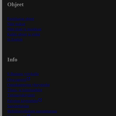
Ohjeet
Ensitilaajan ohjeet
Näin maksat
Näin tilaat ja muokkaat
Kaikki ohjeet ja vinkit
In English
Info
S-Business yrityksille
Oiva-raportit
Osuuskauppojen yhteystiedot
Tilaus- ja toimitusehdot
Tietosuojakäytäntö
Palvelun käyttöehdot
Saavutettavuus
Mobiilisovelluksen saavutettavuus