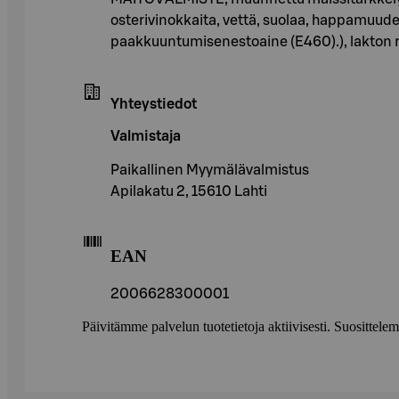
osterivinokkaita, vettä, suolaa, happamuud
paakkuuntumisenestoaine (E460).), lakton ra
Yhteystiedot
Valmistaja
Paikallinen Myymälävalmistus
Apilakatu 2, 15610 Lahti
EAN
2006628300001
Päivitämme palvelun tuotetietoja aktiivisesti. Suositte