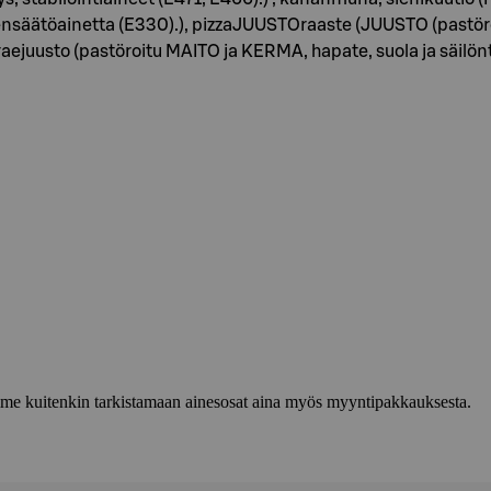
ensäätöainetta (E330).), pizzaJUUSTOraaste (JUUSTO (pastöro
ejuusto (pastöroitu MAITO ja KERMA, hapate, suola ja säilönt
lemme kuitenkin tarkistamaan ainesosat aina myös myyntipakkauksesta.