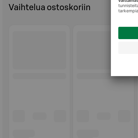
Vaihtelua ostoskoriin
Ohita listaus