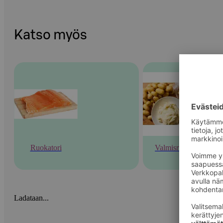
Katso myös
Ruokatori
Valmisruoka
Ladataan...