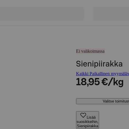
Ei valikoimassa
Sienipiirakka
Kaikki Paikallinen myymäläva
18,95 €/kg
Valitse toimitu
Lisää
suosikkeihin,
Sienipiirakka