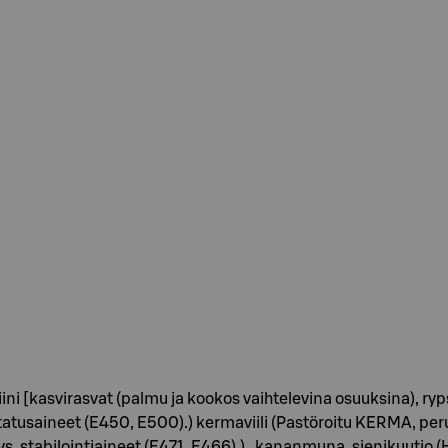
ini [kasvirasvat (palmu ja kookos vaihtelevina osuuksina), ryps
statusaineet (E450, E500).) kermaviili (Pastöroitu KERMA, p
stabilointiaineet (E471, E466).) , kananmuna, sienikuutio (