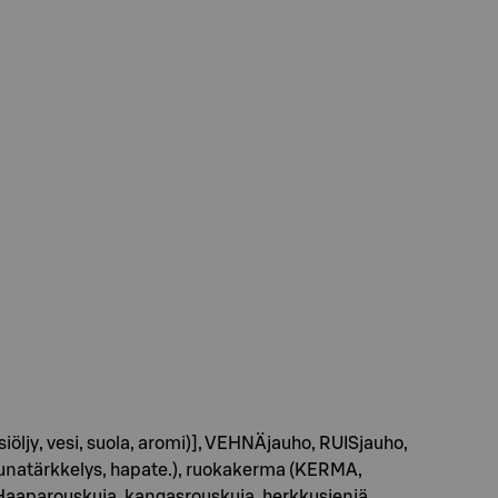
iöljy, vesi, suola, aromi)], VEHNÄjauho, RUISjauho,
erunatärkkelys, hapate.), ruokakerma (KERMA,
Haaparouskuja, kangasrouskuja, herkkusieniä,