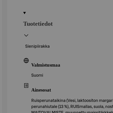
Tuotetiedot
Sienipiirakka
Valmistusmaa
Suomi
Ainesosat
Ruisperunataikina (Vesi, laktoositon margari
perunahiutale (13 %), RUISmallas, suola, no
MAITOVALMISTE, muunnettu maissitärkkelys, 