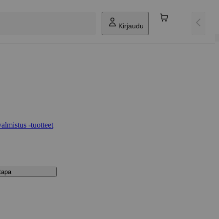
Kirjaudu
lmistus -tuotteet
stapa