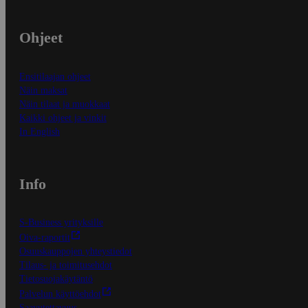
Ohjeet
Ensitilaajan ohjeet
Näin maksat
Näin tilaat ja muokkaat
Kaikki ohjeet ja vinkit
In English
Info
S-Business yrityksille
Oiva-raportit
Osuuskauppojen yhteystiedot
Tilaus- ja toimitusehdot
Tietosuojakäytäntö
Palvelun käyttöehdot
Saavutettavuus