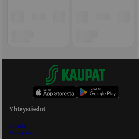
Yhteystiedot
Myymälät
Asiakaspalvelu