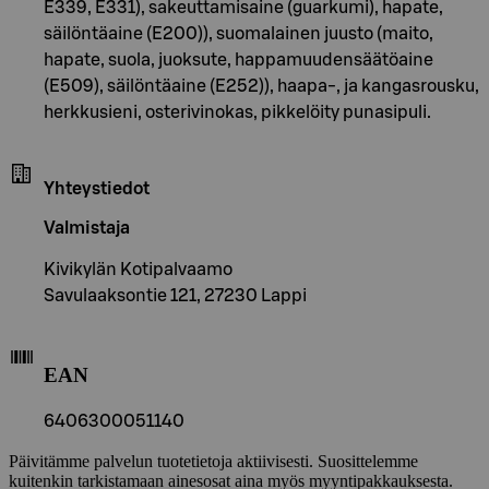
E339, E331), sakeuttamisaine (guarkumi), hapate,
säilöntäaine (E200)), suomalainen juusto (maito,
hapate, suola, juoksute, happamuudensäätöaine
(E509), säilöntäaine (E252)), haapa-, ja kangasrousku,
herkkusieni, osterivinokas, pikkelöity punasipuli.
Yhteystiedot
Valmistaja
Kivikylän Kotipalvaamo
Savulaaksontie 121, 27230 Lappi
EAN
6406300051140
Päivitämme palvelun tuotetietoja aktiivisesti. Suosittelemme
kuitenkin tarkistamaan ainesosat aina myös myyntipakkauksesta.