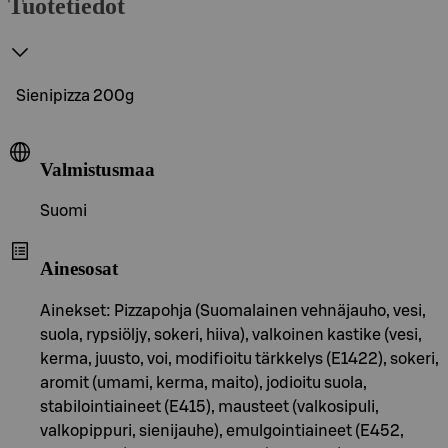
Tuotetiedot
Sienipizza 200g
Valmistusmaa
Suomi
Ainesosat
Ainekset: Pizzapohja (Suomalainen vehnäjauho, vesi,
suola, rypsiöljy, sokeri, hiiva), valkoinen kastike (vesi,
kerma, juusto, voi, modifioitu tärkkelys (E1422), sokeri,
aromit (umami, kerma, maito), jodioitu suola,
stabilointiaineet (E415), mausteet (valkosipuli,
valkopippuri, sienijauhe), emulgointiaineet (E452,