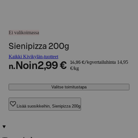
Ei valikoimassa
Sienipizza 200g
Kaikki Kivikylän-tuotteet
vertailuhinta 14,95
Noin
2,99 €
14,95 €/kg
n.
€/kg
Valitse toimitustapa
Lisää suosikkeihin, Sienipizza 200g