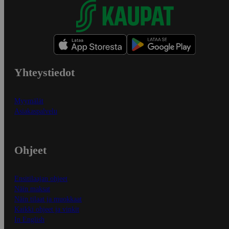
Yhteystiedot
Myymälät
Asiakaspalvelu
Ohjeet
Ensitilaajan ohjeet
Näin maksat
Näin tilaat ja muokkaat
Kaikki ohjeet ja vinkit
In English