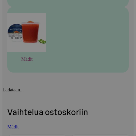
Mädit
Ladataan...
Vaihtelua ostoskoriin
Mädit
Ohita listaus