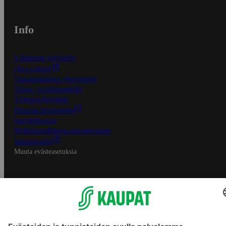
Info
S-Business yrityksille
Oiva-raportit
Osuuskauppojen yhteystiedot
Tilaus- ja toimitusehdot
Tietosuojakäytäntö
Palvelun käyttöehdot
Saavutettavuus
Mobiilisovelluksen saavutettavuus
Mainostajalle
Muuta evästeasetuksia
S-ryhmän palvelut
S-ryhmä