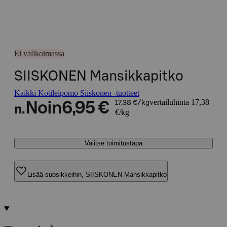
Ei valikoimassa
SIISKONEN Mansikkapitko
Kaikki Kotileipomo Siiskonen -tuotteet
vertailuhinta 17,38
Noin
6,95 €
17,38 €/kg
n.
€/kg
Valitse toimitustapa
Lisää suosikkeihin, SIISKONEN Mansikkapitko