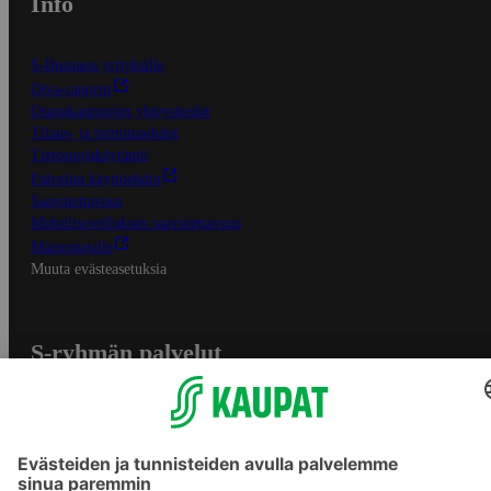
Info
S-Business yrityksille
Oiva-raportit
Osuuskauppojen yhteystiedot
Tilaus- ja toimitusehdot
Tietosuojakäytäntö
Palvelun käyttöehdot
Saavutettavuus
Mobiilisovelluksen saavutettavuus
Mainostajalle
Muuta evästeasetuksia
S-ryhmän palvelut
S-ryhmä
Asiakasomistajuus
Yhteishyvä Ruoka -sovellus
S-ostoslista -sovellus