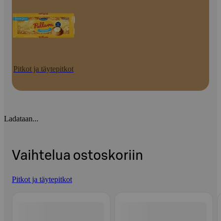
Pitkot ja täytepitkot
Ladataan...
Vaihtelua ostoskoriin
Pitkot ja täytepitkot
Ohita listaus