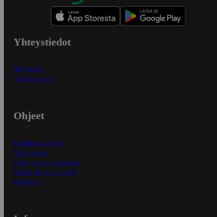
Yhteystiedot
Myymälät
Asiakaspalvelu
Ohjeet
Ensitilaajan ohjeet
Näin maksat
Näin tilaat ja muokkaat
Kaikki ohjeet ja vinkit
In English