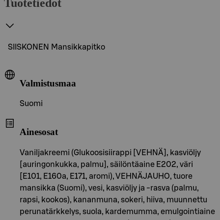
Tuotetiedot
SIISKONEN Mansikkapitko
Valmistusmaa
Suomi
Ainesosat
Vaniljakreemi (Glukoosisiirappi [VEHNÄ], kasviöljy
[auringonkukka, palmu], säilöntäaine E202, väri
[E101, E160a, E171, aromi), VEHNÄJAUHO, tuore
mansikka (Suomi), vesi, kasviöljy ja -rasva (palmu,
rapsi, kookos), kananmuna, sokeri, hiiva, muunnettu
perunatärkkelys, suola, kardemumma, emulgointiaine