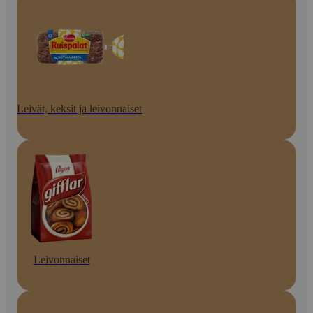
Leivät, keksit ja leivonnaiset
Leivonnaiset