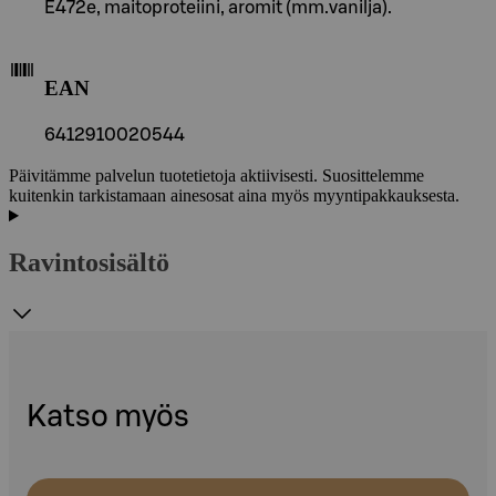
E472e, maitoproteiini, aromit (mm.vanilja).
EAN
6412910020544
Päivitämme palvelun tuotetietoja aktiivisesti. Suosittelemme
kuitenkin tarkistamaan ainesosat aina myös myyntipakkauksesta.
Ravintosisältö
Katso myös