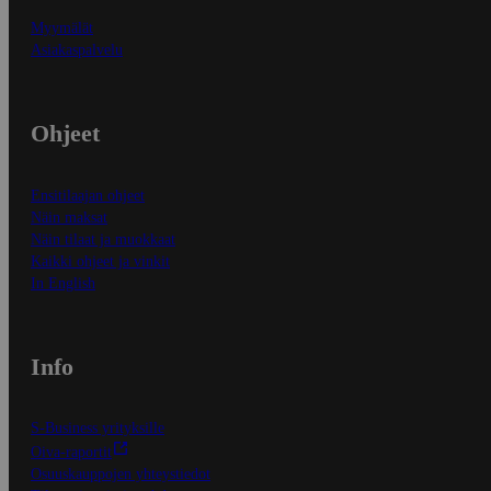
Myymälät
Asiakaspalvelu
Ohjeet
Ensitilaajan ohjeet
Näin maksat
Näin tilaat ja muokkaat
Kaikki ohjeet ja vinkit
In English
Info
S-Business yrityksille
Oiva-raportit
Osuuskauppojen yhteystiedot