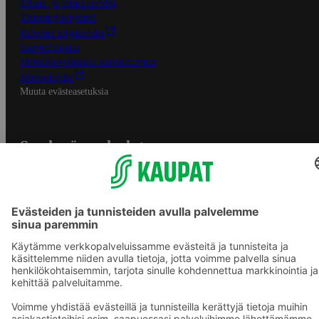
Tilaus- ja toimitusehdot
Tietosuojakäytäntö
Palvelun käyttöehdot
Saavutettavuus
Mobiilisovelluksen saavutettavuus
Mainostajalle
Muuta evästeasetuksia
S-ryhmän palvelut
S-ryhmä
Asiakasomistajuus
Yhteishyvä Ruoka -sovellus
S-ostoslista -sovellus
Prisma.fi
Sokos.fi
S-Pankki
Yhteishyvä
Sokos Hotels