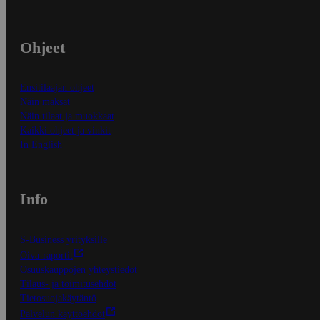
Ohjeet
Ensitilaajan ohjeet
Näin maksat
Näin tilaat ja muokkaat
Kaikki ohjeet ja vinkit
In English
Info
S-Business yrityksille
Oiva-raportit
Osuuskauppojen yhteystiedot
Tilaus- ja toimitusehdot
Tietosuojakäytäntö
Palvelun käyttöehdot