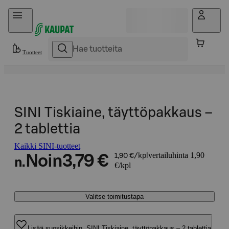
Hyppää sisältöön
Tuotteet
SINI Tiskiaine, täyttöpakkaus –
2 tablettia
Kaikki SINI-tuotteet
vertailuhinta 1,90
Noin
3,79 €
1,90 €/kpl
n.
€/kpl
Valitse toimitustapa
Lisää suosikkeihin, SINI Tiskiaine, täyttöpakkaus – 2 tablettia