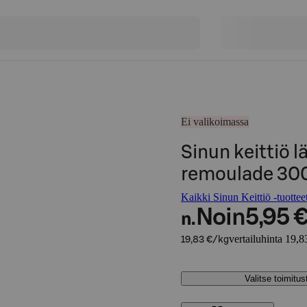
Ei valikoimassa
Sinun keittiö 
remoulade 30
Kaikki Sinun Keittiö -tuottee
Noin
5,95 
n.
vertailuhinta 19,8
19,83 €/kg
Valitse toimitu