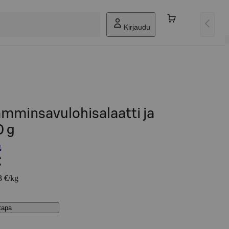
Kirjaudu
lämminsavulohisalaatti ja
0 g
t
€
3 €/kg
stapa