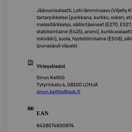
Jäävuorisalaatti, Lohi lämminsavu (Viljelt
tartarpikkelssi [porkkana, kurkku, sokeri, et
maissitärkkelys, säilöntäaineet (E270, E3
stabilointiaine (E415), aromi], kurkkusalaatt
inkivääri), suola, hyytelöimisaine (E508), sä
(punasipuli viipale)
Yhteystiedot
Sinun Keittiö
Tytyrinkatu 4, 08100 LOHJA
sinun.keittio@sok.fi
EAN
6438574630974