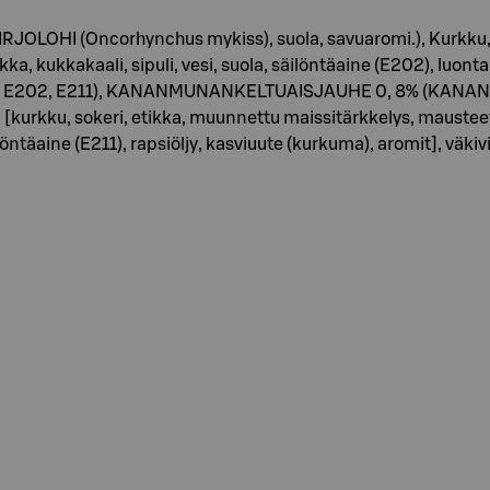
y KIRJOLOHI (Oncorhynchus mykiss), suola, savuaromi.), Kurk
ikka, kukkakaali, sipuli, vesi, suola, säilöntäaine (E202), lu
27, E202, E211), KANANMUNANKELTUAISJAUHE 0, 8% (KANANMUNA
i [kurkku, sokeri, etikka, muunnettu maissitärkkelys, mausteet
ilöntäaine (E211), rapsiöljy, kasviuute (kurkuma), aromit], väki