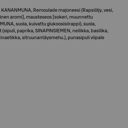
ku, KANANMUNA, Remoulade majoneesi (Rapsiöljy, vesi,
ontainen aromi], mausteseos [sokeri, muunnettu
, suola, kuivattu glukoosisiirappi), suola,
 (sipuli, paprika, SINAPINSIEMEN, neilikka, basilika,
viinaetikka, sitruunantäysmehu.), punasipuli viipale