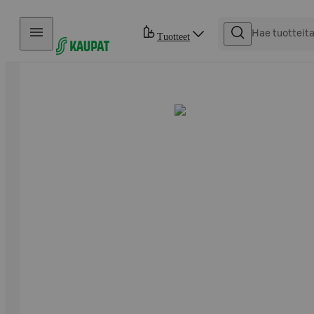
Hyppää sisältöön
Tuotteet