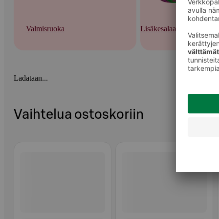
Valmisruoka
Lisäkesalaatit ja tuorepas
Ladataan...
Vaihtelua ostoskoriin
Ohita listaus