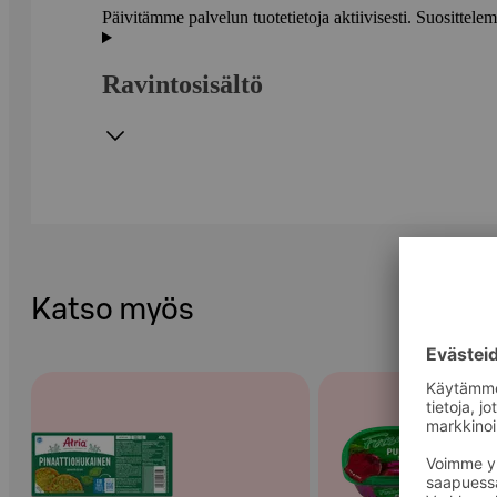
Päivitämme palvelun tuotetietoja aktiivisesti. Suositte
Ravintosisältö
Katso myös