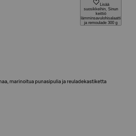
Lisää
suosikkeihin, Sinun
keittiö
lämminsavulohisalaatti
ja remoulade 300 g
aa, marinoitua punasipulia ja reuladekastiketta