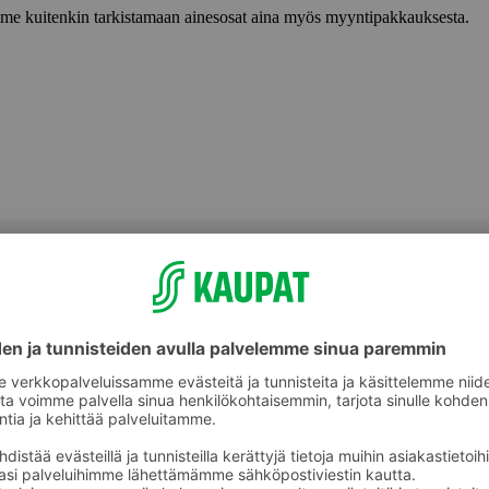
lemme kuitenkin tarkistamaan ainesosat aina myös myyntipakkauksesta.